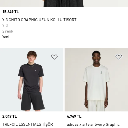
Price
15.649 TL
Y-3 CHITO GRAPHIC UZUN KOLLU TİŞÖRT
Y-3
2 renk
Yeni
Favori Listesine Ekle
Fa
Price
2.049 TL
Price
4.749 TL
TREFOIL ESSENTIALS TİŞÖRT
adidas x arte antwerp Graphic