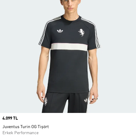
Price
4.099 TL
Juventus Turin OG Tişört
Erkek Performance