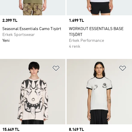
Price
2.399 TL
Price
1.699 TL
Seasonal Essentials Camo Tişört
WORKOUT ESSENTIALS BASE
Erkek Sportswear
TİŞÖRT
Yeni
Erkek Performance
4 renk
Favori Listesine Ekle
Fa
Price
15.649 TL
Price
8.149 TL