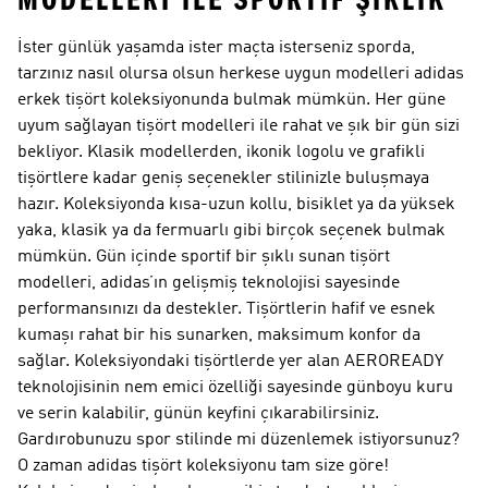
MODELLERI ILE SPORTIF ŞIKLIK
İster günlük yaşamda ister maçta isterseniz sporda,
tarzınız nasıl olursa olsun herkese uygun modelleri adidas
erkek tişört koleksiyonunda bulmak mümkün. Her güne
uyum sağlayan tişört modelleri ile rahat ve şık bir gün sizi
bekliyor. Klasik modellerden, ikonik logolu ve grafikli
tişörtlere kadar geniş seçenekler stilinizle buluşmaya
hazır. Koleksiyonda kısa-uzun kollu, bisiklet ya da yüksek
yaka, klasik ya da fermuarlı gibi birçok seçenek bulmak
mümkün. Gün içinde sportif bir şıklı sunan tişört
modelleri, adidas’ın gelişmiş teknolojisi sayesinde
performansınızı da destekler. Tişörtlerin hafif ve esnek
kumaşı rahat bir his sunarken, maksimum konfor da
sağlar. Koleksiyondaki tişörtlerde yer alan AEROREADY
teknolojisinin nem emici özelliği sayesinde günboyu kuru
ve serin kalabilir, günün keyfini çıkarabilirsiniz.
Gardırobunuzu spor stilinde mi düzenlemek istiyorsunuz?
O zaman adidas tişört koleksiyonu tam size göre!