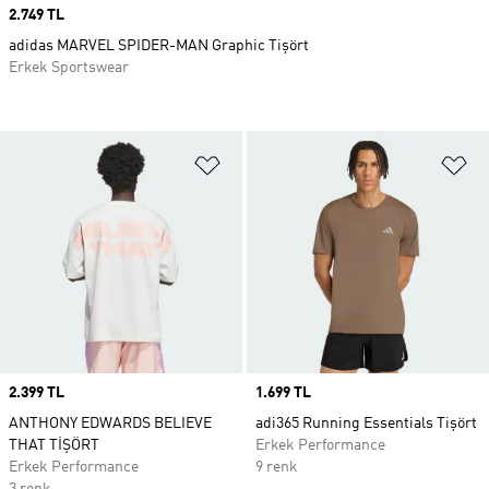
Price
2.749 TL
adidas MARVEL SPIDER-MAN Graphic Tişört
Erkek Sportswear
Favori Listesine Ekle
Fa
Price
2.399 TL
Price
1.699 TL
ANTHONY EDWARDS BELIEVE
adi365 Running Essentials Tişört
THAT TİŞÖRT
Erkek Performance
Erkek Performance
9 renk