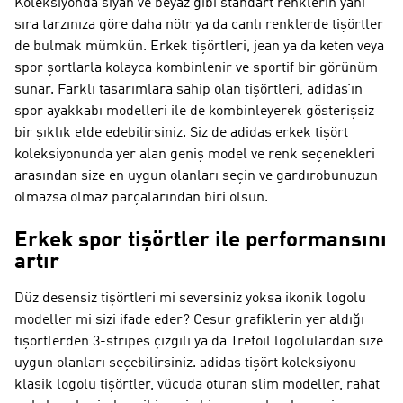
Koleksiyonda siyah ve beyaz gibi standart renklerin yanı
sıra tarzınıza göre daha nötr ya da canlı renklerde tişörtler
de bulmak mümkün. Erkek tişörtleri, jean ya da keten veya
spor şortlarla kolayca kombinlenir ve sportif bir görünüm
sunar. Farklı tasarımlara sahip olan tişörtleri, adidas’ın
spor ayakkabı modelleri ile de kombinleyerek gösterişsiz
bir şıklık elde edebilirsiniz. Siz de adidas erkek tişört
koleksiyonunda yer alan geniş model ve renk seçenekleri
arasından size en uygun olanları seçin ve gardırobunuzun
olmazsa olmaz parçalarından biri olsun.
Erkek spor tişörtler ile performansını
artır
Düz desensiz tişörtleri mi seversiniz yoksa ikonik logolu
modeller mi sizi ifade eder? Cesur grafiklerin yer aldığı
tişörtlerden 3-stripes çizgili ya da Trefoil logolulardan size
uygun olanları seçebilirsiniz. adidas tişört koleksiyonu
klasik logolu tişörtler, vücuda oturan slim modeller, rahat