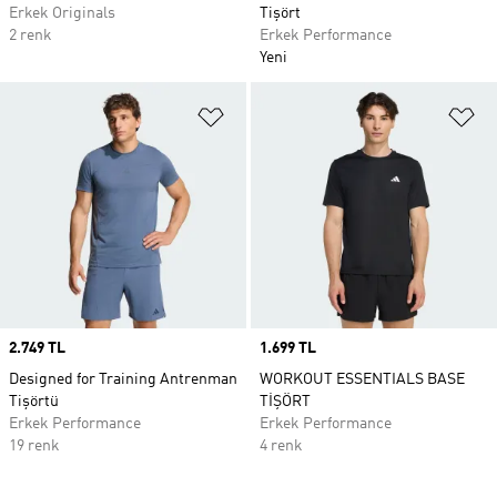
Erkek Originals
Tişört
2 renk
Erkek Performance
Yeni
Favori Listesine Ekle
Fa
Price
2.749 TL
Price
1.699 TL
Designed for Training Antrenman
WORKOUT ESSENTIALS BASE
Tişörtü
TİŞÖRT
Erkek Performance
Erkek Performance
19 renk
4 renk