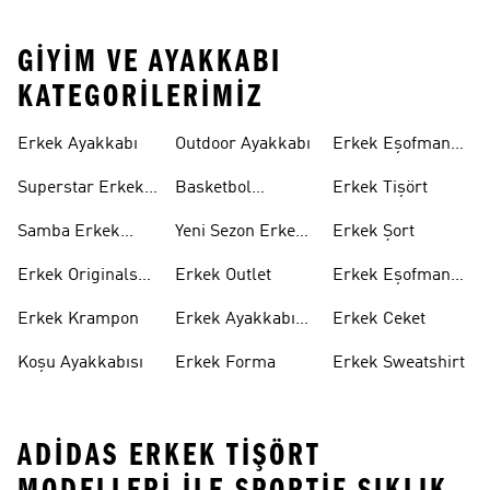
GIYIM VE AYAKKABI
KATEGORILERIMIZ
Erkek Ayakkabı
Outdoor Ayakkabı
Erkek Eşofman
Takımı
Superstar Erkek
Basketbol
Erkek Tişört
Ayakkabı
Ayakkabısı
Samba Erkek
Yeni Sezon Erkek
Erkek Şort
Ayakkabı
Ayakkabı
Erkek Originals
Erkek Outlet
Erkek Eşofman
Ayakkabı
Altı
Erkek Krampon
Erkek Ayakkabı
Erkek Ceket
Indirim
Koşu Ayakkabısı
Erkek Forma
Erkek Sweatshirt
ADIDAS ERKEK TIŞÖRT