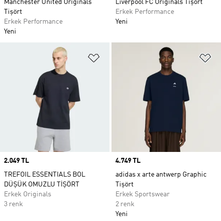
Manchester United Originals
Liverpool FC Originals Tişört
Tişört
Erkek Performance
Erkek Performance
Yeni
Yeni
Favori Listesine Ekle
Fa
Price
2.049 TL
Price
4.749 TL
TREFOIL ESSENTIALS BOL
adidas x arte antwerp Graphic
DÜŞÜK OMUZLU TİŞÖRT
Tişört
Erkek Originals
Erkek Sportswear
3 renk
2 renk
Yeni