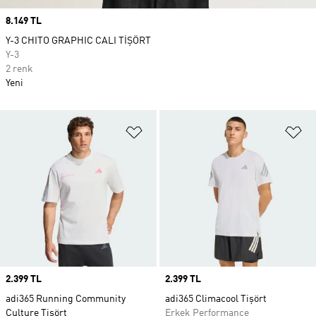
Price
8.149 TL
Y-3 CHITO GRAPHIC CALI TİŞÖRT
Y-3
2 renk
Yeni
Favori Listesine Ekle
Fa
Price
2.399 TL
Price
2.399 TL
adi365 Running Community
adi365 Climacool Tişört
Culture Tişört
Erkek Performance