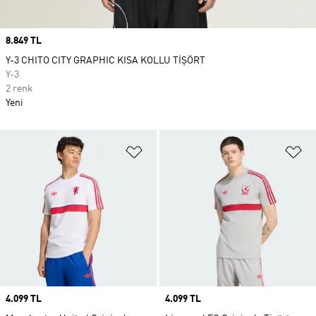
Price
8.849 TL
Y-3 CHITO CITY GRAPHIC KISA KOLLU TİŞÖRT
Y-3
2 renk
Yeni
Favori Listesine Ekle
Fa
Price
4.099 TL
Price
4.099 TL