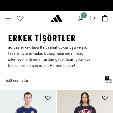
1
ERKEK TIŞÖRTLER
adidas erkek tişörtler, rahat dokunuşu ve şık
tasarımıyla arkadaş buluşmalarından maç
izlemeye, antremanlardan gece dışarı çıkmaya
kadar her an için ideal. Hemen incele!
2
648 sonuçlar
Favori Listesine Ekle
Fa