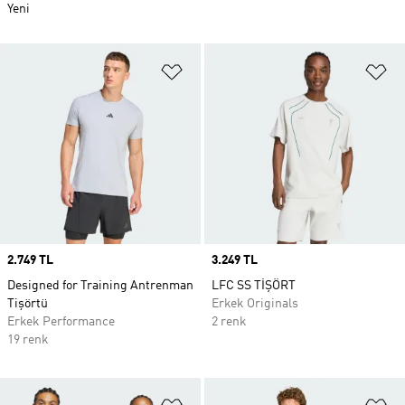
Yeni
Favori Listesine Ekle
Fa
Price
2.749 TL
Price
3.249 TL
Designed for Training Antrenman
LFC SS TİŞÖRT
Tişörtü
Erkek Originals
Erkek Performance
2 renk
19 renk
Favori Listesine Ekle
Fa