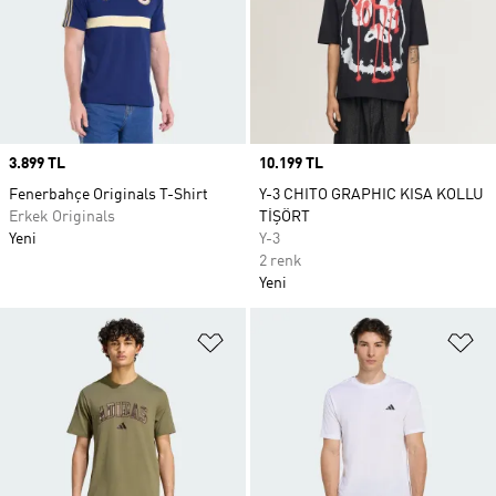
Price
3.899 TL
Price
10.199 TL
Fenerbahçe Originals T-Shirt
Y-3 CHITO GRAPHIC KISA KOLLU
Erkek Originals
TİŞÖRT
Yeni
Y-3
2 renk
Yeni
Favori Listesine Ekle
Fa