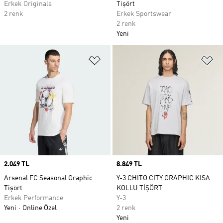
Erkek Originals
Tişört
2 renk
Erkek Sportswear
2 renk
Yeni
Favori Listesine Ekle
Fa
Price
2.049 TL
Price
8.849 TL
Arsenal FC Seasonal Graphic
Y-3 CHITO CITY GRAPHIC KISA
Tişört
KOLLU TİŞÖRT
Erkek Performance
Y-3
Yeni
Online Özel
2 renk
Yeni