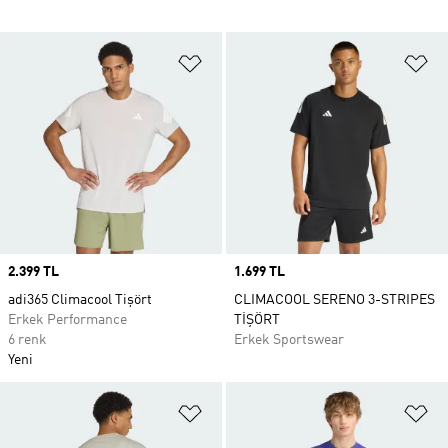
Favori Listesine Ekle
Fa
Price
2.399 TL
Price
1.699 TL
adi365 Climacool Tişört
CLIMACOOL SERENO 3-STRIPES
Erkek Performance
TİŞÖRT
6 renk
Erkek Sportswear
Yeni
Favori Listesine Ekle
Fa