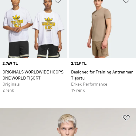
Price
2.749 TL
Price
2.749 TL
ORIGINALS WORLDWIDE HOOPS
Designed for Training Antrenman
ONE WORLD TİŞÖRT
Tişörtü
Originals
Erkek Performance
2 renk
19 renk
Fa