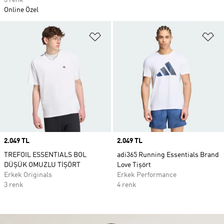
3 renk
Online Özel
Favori Listesine Ekle
Fa
Price
2.049 TL
Price
2.049 TL
TREFOIL ESSENTIALS BOL
adi365 Running Essentials Brand
DÜŞÜK OMUZLU TİŞÖRT
Love Tişört
Erkek Originals
Erkek Performance
3 renk
4 renk