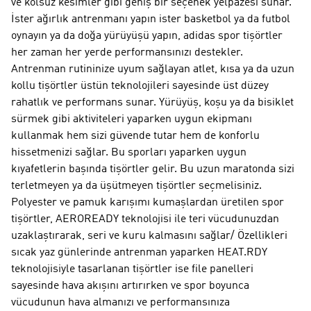
ve kolsuz kesimler gibi geniş bir seçenek yelpazesi sunar.
İster ağırlık antrenmanı yapın ister basketbol ya da futbol
oynayın ya da doğa yürüyüşü yapın, adidas spor tişörtler
her zaman her yerde performansınızı destekler.
Antrenman rutininize uyum sağlayan atlet, kısa ya da uzun
kollu tişörtler üstün teknolojileri sayesinde üst düzey
rahatlık ve performans sunar. Yürüyüş, koşu ya da bisiklet
sürmek gibi aktiviteleri yaparken uygun ekipmanı
kullanmak hem sizi güvende tutar hem de konforlu
hissetmenizi sağlar. Bu sporları yaparken uygun
kıyafetlerin başında tişörtler gelir. Bu uzun maratonda sizi
terletmeyen ya da üşütmeyen tişörtler seçmelisiniz.
Polyester ve pamuk karışımı kumaşlardan üretilen spor
tişörtler, AEROREADY teknolojisi ile teri vücudunuzdan
uzaklaştırarak, seri ve kuru kalmasını sağlar/ Özellikleri
sıcak yaz günlerinde antrenman yaparken HEAT.RDY
teknolojisiyle tasarlanan tişörtler ise file panelleri
sayesinde hava akışını artırırken ve spor boyunca
vücudunun hava almanızı ve performansınıza