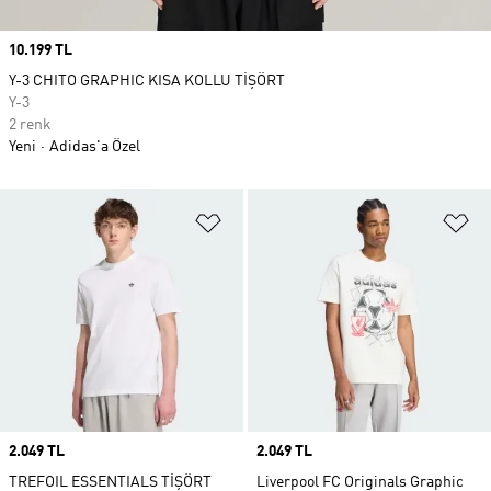
Price
10.199 TL
Y-3 CHITO GRAPHIC KISA KOLLU TİŞÖRT
Y-3
2 renk
Yeni
Adidas'a Özel
Favori Listesine Ekle
Fa
Price
2.049 TL
Price
2.049 TL
TREFOIL ESSENTIALS TİŞÖRT
Liverpool FC Originals Graphic