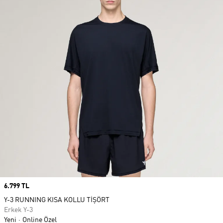
Price
6.799 TL
Y-3 RUNNING KISA KOLLU TİŞÖRT
Erkek Y-3
Yeni
Online Özel