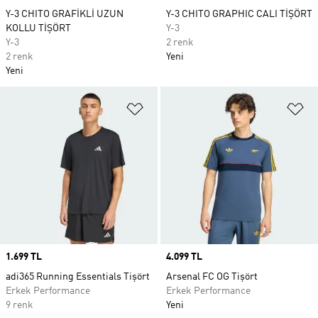
Y-3 CHITO GRAFİKLİ UZUN
Y-3 CHITO GRAPHIC CALI TİŞÖRT
KOLLU TİŞÖRT
Y-3
Y-3
2 renk
2 renk
Yeni
Yeni
Favori Listesine Ekle
Fa
Price
1.699 TL
Price
4.099 TL
adi365 Running Essentials Tişört
Arsenal FC OG Tişört
Erkek Performance
Erkek Performance
9 renk
Yeni