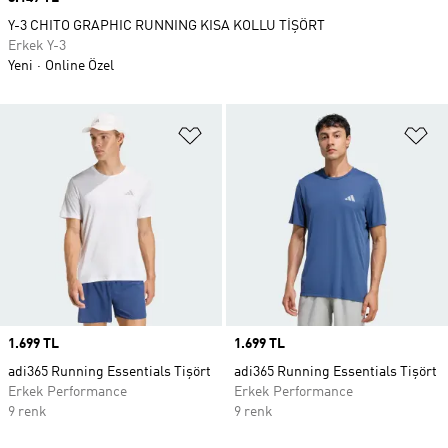
Y-3 CHITO GRAPHIC RUNNING KISA KOLLU TİŞÖRT
Erkek Y-3
Yeni
Online Özel
Favori Listesine Ekle
Fa
Price
1.699 TL
Price
1.699 TL
adi365 Running Essentials Tişört
adi365 Running Essentials Tişört
Erkek Performance
Erkek Performance
9 renk
9 renk