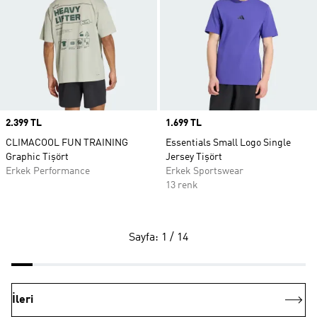
Price
2.399 TL
Price
1.699 TL
CLIMACOOL FUN TRAINING
Essentials Small Logo Single
Graphic Tişört
Jersey Tişört
Erkek Performance
Erkek Sportswear
13 renk
Sayfa: 1 / 14
İleri