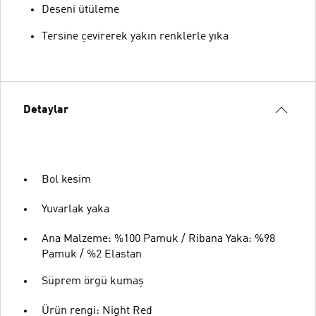
Deseni ütüleme
Tersine çevirerek yakın renklerle yıka
Detaylar
Bol kesim
Yuvarlak yaka
Ana Malzeme: %100 Pamuk / Ribana Yaka: %98
Pamuk / %2 Elastan
Süprem örgü kumaş
Ürün rengi: Night Red