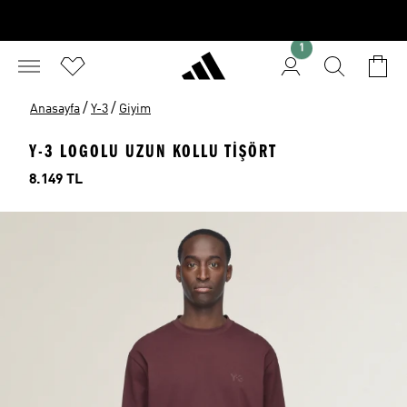
1
/
/
Anasayfa
Y-3
Giyim
Y-3 LOGOLU UZUN KOLLU TİŞÖRT
Fiyat
8.149 TL