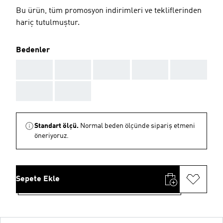
Bu ürün, tüm promosyon indirimleri ve tekliflerinden
hariç tutulmuştur.
Bedenler
AAA
AAA
AAA
AAA
AAA
AAA
AAA
Standart ölçü.
Normal beden ölçünde sipariş etmeni
öneriyoruz.
Sepete Ekle