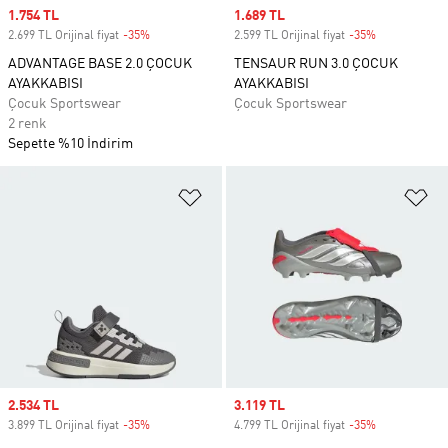
Sale price
1.754 TL
Sale price
1.689 TL
2.699 TL Orijinal fiyat
-35%
Discount
2.599 TL Orijinal fiyat
-35%
Discount
ADVANTAGE BASE 2.0 ÇOCUK
TENSAUR RUN 3.0 ÇOCUK
AYAKKABISI
AYAKKABISI
Çocuk Sportswear
Çocuk Sportswear
2 renk
Sepette %10 İndirim
Favori Listesine Ekle
Fa
Sale price
2.534 TL
Sale price
3.119 TL
3.899 TL Orijinal fiyat
-35%
Discount
4.799 TL Orijinal fiyat
-35%
Discount