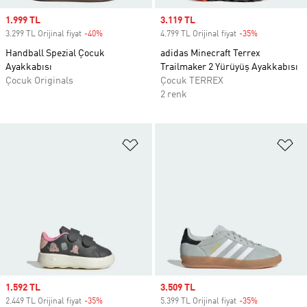
Sale price
1.999 TL
Sale price
3.119 TL
3.299 TL Orijinal fiyat
-40%
Discount
4.799 TL Orijinal fiyat
-35%
Discount
Handball Spezial Çocuk
adidas Minecraft Terrex
Ayakkabısı
Trailmaker 2 Yürüyüş Ayakkabısı
Çocuk Originals
Çocuk TERREX
2 renk
Favori Listesine Ekle
Fa
Sale price
1.592 TL
Sale price
3.509 TL
2.449 TL Orijinal fiyat
-35%
Discount
5.399 TL Orijinal fiyat
-35%
Discount