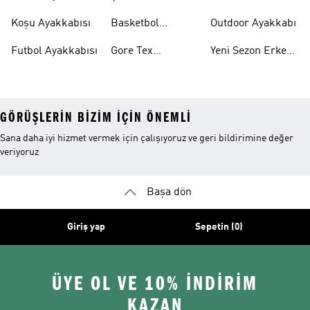
Ayakkabıları
Ayakkabı
Koşu Ayakkabısı
Basketbol
Outdoor Ayakkabı
Ayakkabısı
Futbol Ayakkabısı
Gore Tex
Yeni Sezon Erkek
Ayakkabı
Ayakkabı
GÖRÜŞLERIN BIZIM IÇIN ÖNEMLI
Sana daha iyi hizmet vermek için çalışıyoruz ve geri bildirimine değer
veriyoruz
Başa dön
Giriş yap
Sepetin (0)
ÜYE OL VE 10% İNDİRİM
KAZAN