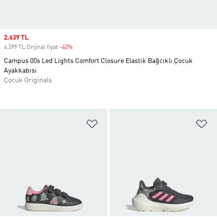
Sale price
2.639 TL
4.399 TL Orijinal fiyat
-40%
Discount
Campus 00s Led Lights Comfort Closure Elastik Bağcıklı Çocuk
Ayakkabısı
Çocuk Originals
Favori Listesine Ekle
Fa