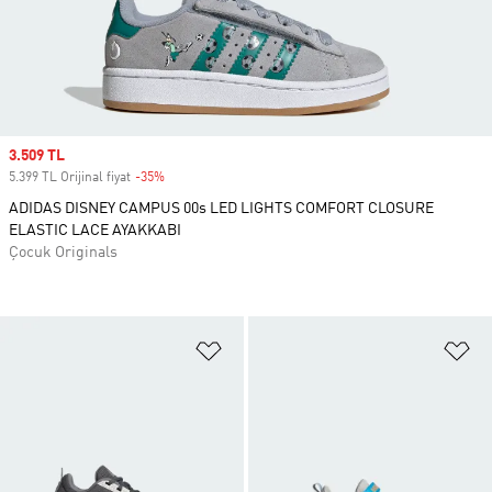
Sale price
3.509 TL
5.399 TL Orijinal fiyat
-35%
Discount
ADIDAS DISNEY CAMPUS 00s LED LIGHTS COMFORT CLOSURE
ELASTIC LACE AYAKKABI
Çocuk Originals
Favori Listesine Ekle
Fa