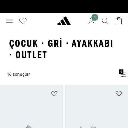
1
ÇOCUK · GRI · AYAKKABI
· OUTLET
4
16 sonuçlar
Favori Listesine Ekle
Fa