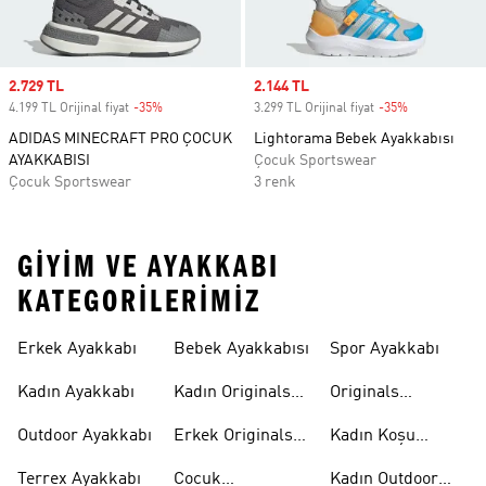
Sale price
2.729 TL
Sale price
2.144 TL
4.199 TL Orijinal fiyat
-35%
Discount
3.299 TL Orijinal fiyat
-35%
Discount
ADIDAS MINECRAFT PRO ÇOCUK
Lightorama Bebek Ayakkabısı
AYAKKABISI
Çocuk Sportswear
Çocuk Sportswear
3 renk
GIYIM VE AYAKKABI
KATEGORILERIMIZ
Erkek Ayakkabı
Bebek Ayakkabısı
Spor Ayakkabı
Kadın Ayakkabı
Kadın Originals
Originals
Ayakkabı
Ayakkabi
Outdoor Ayakkabı
Erkek Originals
Kadın Koşu
Ayakkabı
Ayakkabısı
Terrex Ayakkabı
Çocuk
Kadın Outdoor