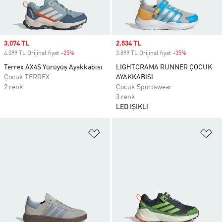
Sale price
3.074 TL
Sale price
2.534 TL
4.099 TL Orijinal fiyat
-25%
Discount
3.899 TL Orijinal fiyat
-35%
Discount
Terrex AX4S Yürüyüş Ayakkabısı
LIGHTORAMA RUNNER ÇOCUK
Çocuk TERREX
AYAKKABISI
2 renk
Çocuk Sportswear
3 renk
LED IŞIKLI
Favori Listesine Ekle
Fa