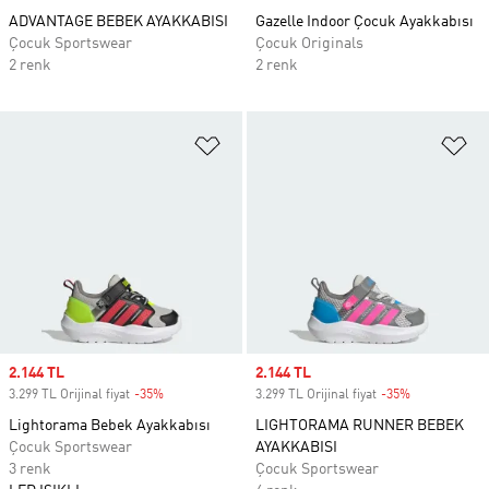
ADVANTAGE BEBEK AYAKKABISI
Gazelle Indoor Çocuk Ayakkabısı
Çocuk Sportswear
Çocuk Originals
2 renk
2 renk
Favori Listesine Ekle
Fa
Sale price
2.144 TL
Sale price
2.144 TL
3.299 TL Orijinal fiyat
-35%
Discount
3.299 TL Orijinal fiyat
-35%
Discount
Lightorama Bebek Ayakkabısı
LIGHTORAMA RUNNER BEBEK
Çocuk Sportswear
AYAKKABISI
3 renk
Çocuk Sportswear