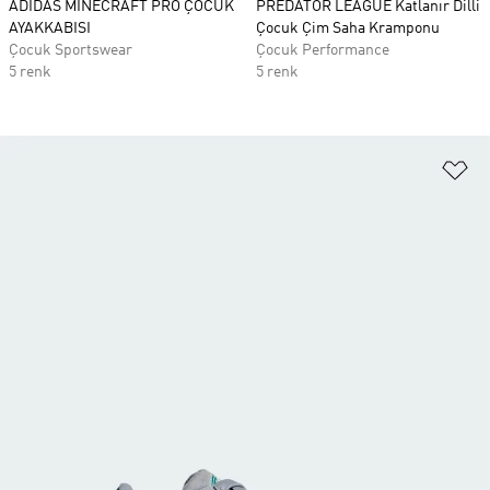
ADIDAS MINECRAFT PRO ÇOCUK
PREDATOR LEAGUE Katlanır Dilli
AYAKKABISI
Çocuk Çim Saha Kramponu
Çocuk Sportswear
Çocuk Performance
5 renk
5 renk
Fa