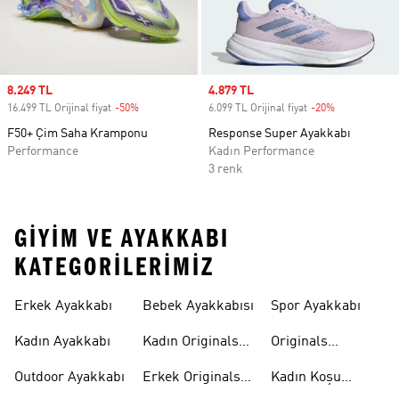
Sale price
8.249 TL
Sale price
4.879 TL
16.499 TL Orijinal fiyat
-50%
Discount
6.099 TL Orijinal fiyat
-20%
Discount
F50+ Çim Saha Kramponu
Response Super Ayakkabı
Performance
Kadın Performance
3 renk
GIYIM VE AYAKKABI
KATEGORILERIMIZ
Erkek Ayakkabı
Bebek Ayakkabısı
Spor Ayakkabı
Kadın Ayakkabı
Kadın Originals
Originals
Ayakkabı
Ayakkabi
Outdoor Ayakkabı
Erkek Originals
Kadın Koşu