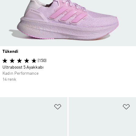
Tükendi
(150)
Ultraboost 5 Ayakkabı
Kadın Performance
14 renk
Favori Listesine Ekle
Fa