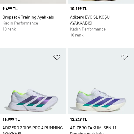
Price
9.499 TL
Price
10.199 TL
Dropset 4 Training Ayakkabı
Adizero EVO SL KOŞU
Kadın Performance
AYAKKABISI
10 renk
Kadın Performance
10 renk
Favori Listesine Ekle
Fa
Price
16.999 TL
Price
12.249 TL
ADIZERO ZDIOS PRO 4 RUNNING
ADIZERO TAKUMI SEN 11