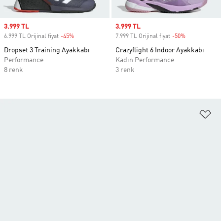
Sale price
3.999 TL
Sale price
3.999 TL
6.999 TL Orijinal fiyat
-45%
Discount
7.999 TL Orijinal fiyat
-50%
Discount
Dropset 3 Training Ayakkabı
Crazyflight 6 Indoor Ayakkabı
Performance
Kadın Performance
8 renk
3 renk
Fa