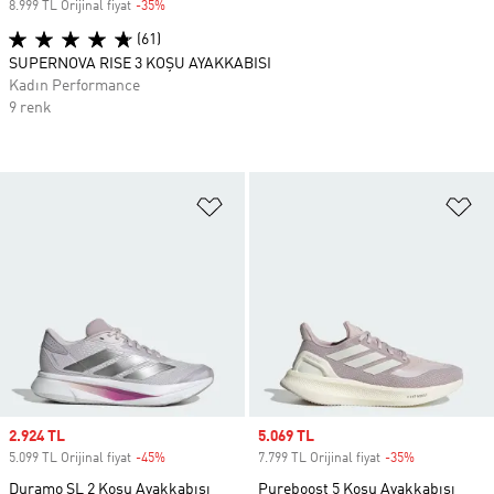
8.999 TL Orijinal fiyat
-35%
Discount
(61)
SUPERNOVA RISE 3 KOŞU AYAKKABISI
Kadın Performance
9 renk
Favori Listesine Ekle
Fa
Sale price
2.924 TL
Sale price
5.069 TL
5.099 TL Orijinal fiyat
-45%
Discount
7.799 TL Orijinal fiyat
-35%
Discount
Duramo SL 2 Koşu Ayakkabısı
Pureboost 5 Koşu Ayakkabısı