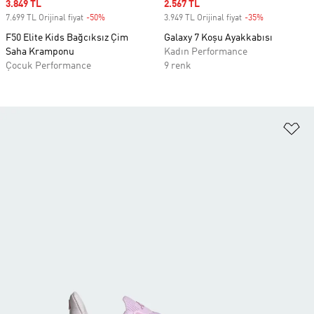
Sale price
3.849 TL
Sale price
2.567 TL
7.699 TL Orijinal fiyat
-50%
Discount
3.949 TL Orijinal fiyat
-35%
Discount
F50 Elite Kids Bağcıksız Çim
Galaxy 7 Koşu Ayakkabısı
Saha Kramponu
Kadın Performance
Çocuk Performance
9 renk
Fa