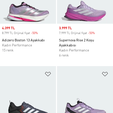
Sale price
4.399 TL
Sale price
3.999 TL
8.799 TL Orijinal fiyat
-50%
Discount
7.999 TL Orijinal fiyat
-50%
Discount
Adizero Boston 13 Ayakkabı
Supernova Rise 2 Koşu
Kadın Performance
Ayakkabısı
15 renk
Kadın Performance
6 renk
Favori Listesine Ekle
Fa