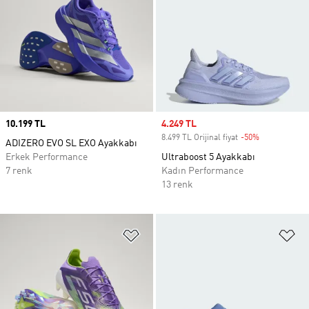
Price
10.199 TL
Sale price
4.249 TL
8.499 TL Orijinal fiyat
-50%
Discount
ADIZERO EVO SL EXO Ayakkabı
Erkek Performance
Ultraboost 5 Ayakkabı
7 renk
Kadın Performance
13 renk
Favori Listesine Ekle
Fa