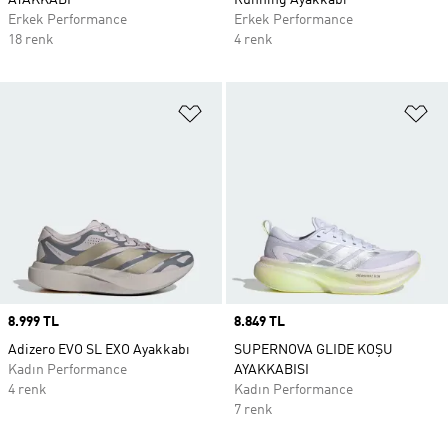
AYAKKABI
Running Ayakkabı
Erkek Performance
Erkek Performance
18 renk
4 renk
Favori Listesine Ekle
Fa
Price
8.999 TL
Price
8.849 TL
Adizero EVO SL EXO Ayakkabı
SUPERNOVA GLIDE KOŞU
Kadın Performance
AYAKKABISI
4 renk
Kadın Performance
7 renk