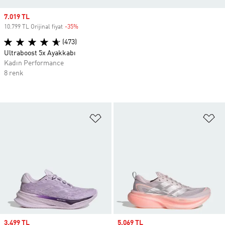
Sale price
7.019 TL
10.799 TL Orijinal fiyat
-35%
Discount
(473)
Ultraboost 5x Ayakkabı
Kadın Performance
8 renk
Favori Listesine Ekle
Fa
Sale price
3.499 TL
Sale price
5.069 TL