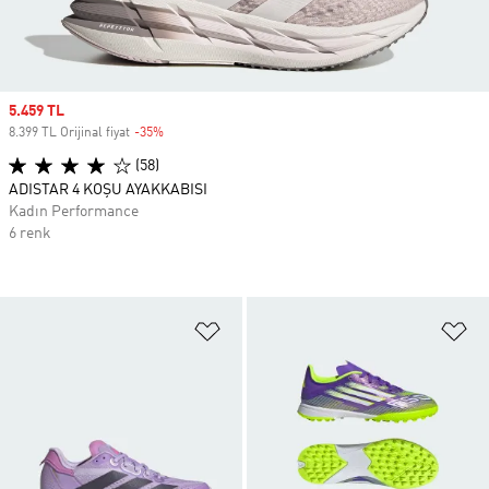
Sale price
5.459 TL
8.399 TL Orijinal fiyat
-35%
Discount
(58)
ADISTAR 4 KOŞU AYAKKABISI
Kadın Performance
6 renk
Favori Listesine Ekle
Fa