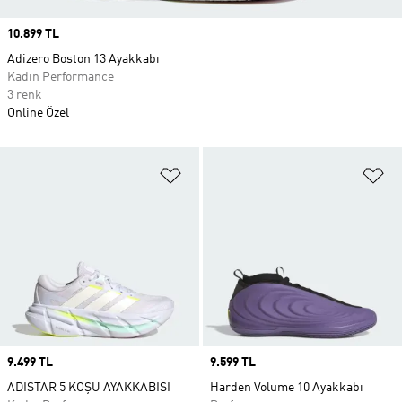
Price
10.899 TL
Adizero Boston 13 Ayakkabı
Kadın Performance
3 renk
Online Özel
Favori Listesine Ekle
Fa
Price
9.499 TL
Price
9.599 TL
ADISTAR 5 KOŞU AYAKKABISI
Harden Volume 10 Ayakkabı