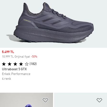
Sale price
5.499 TL
10.999 TL Orijinal fiyat
-50%
Discount
(182)
Ultraboost 5 GTX
Erkek Performance
4 renk
Favori Listesine Ekle
Fa