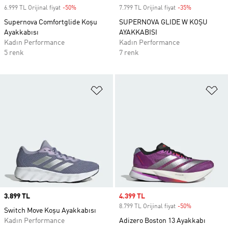
6.999 TL Orijinal fiyat
-50%
Discount
7.799 TL Orijinal fiyat
-35%
Discount
Supernova Comfortglide Koşu
SUPERNOVA GLIDE W KOŞU
Ayakkabısı
AYAKKABISI
Kadın Performance
Kadın Performance
5 renk
7 renk
Favori Listesine Ekle
Fa
Price
3.899 TL
Sale price
4.399 TL
8.799 TL Orijinal fiyat
-50%
Discount
Switch Move Koşu Ayakkabısı
Kadın Performance
Adizero Boston 13 Ayakkabı