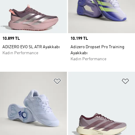
Price
10.899 TL
Price
10.199 TL
ADIZERO EVO SL ATR Ayakkabı
Adizero Dropset Pro Training
Kadın Performance
Ayakkabı
Kadın Performance
Favori Listesine Ekle
Fa