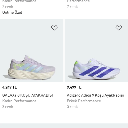
Kadın Performance
Performance
2 renk
7 renk
Online Özel
Favori Listesine Ekle
Fa
Price
4.249 TL
Price
9.499 TL
GALAXY 8 KOŞU AYAKKABISI
Adizero Adios 9 Koşu Ayakkabısı
Kadın Performance
Erkek Performance
3 renk
5 renk