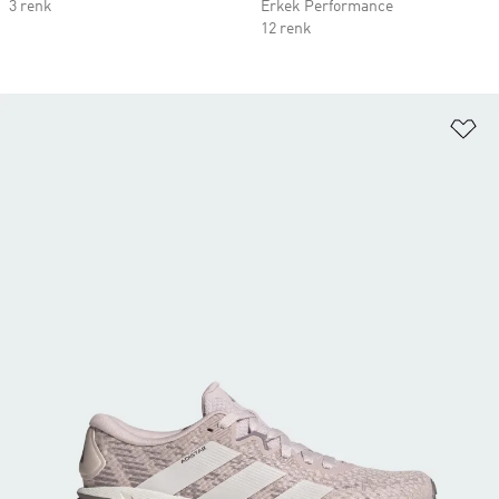
3 renk
Erkek Performance
12 renk
Fa