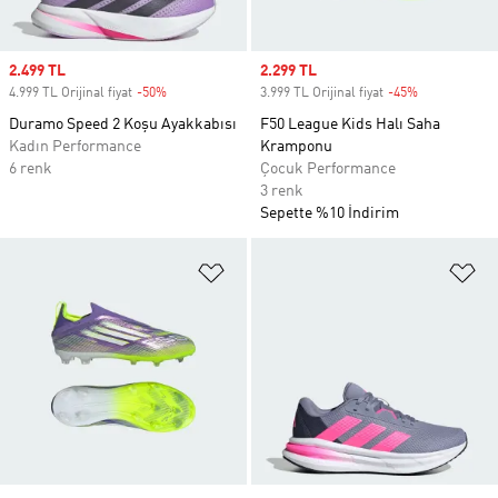
Sale price
2.499 TL
Sale price
2.299 TL
4.999 TL Orijinal fiyat
-50%
Discount
3.999 TL Orijinal fiyat
-45%
Discount
Duramo Speed 2 Koşu Ayakkabısı
F50 League Kids Halı Saha
Kadın Performance
Kramponu
6 renk
Çocuk Performance
3 renk
Sepette %10 İndirim
Favori Listesine Ekle
Fa