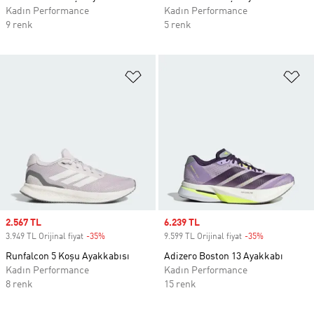
Kadın Performance
Kadın Performance
9 renk
5 renk
Favori Listesine Ekle
Fa
Sale price
2.567 TL
Sale price
6.239 TL
3.949 TL Orijinal fiyat
-35%
Discount
9.599 TL Orijinal fiyat
-35%
Discount
Runfalcon 5 Koşu Ayakkabısı
Adizero Boston 13 Ayakkabı
Kadın Performance
Kadın Performance
8 renk
15 renk