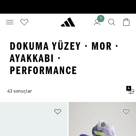
1
DOKUMA YÜZEY · MOR ·
AYAKKABI ·
PERFORMANCE
4
43 sonuçlar
Favori Listesine Ekle
Fa