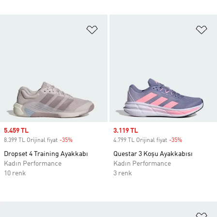
Favori Listesine Ekle
Fa
Sale price
5.459 TL
Sale price
3.119 TL
8.399 TL Orijinal fiyat
-35%
Discount
4.799 TL Orijinal fiyat
-35%
Discount
Dropset 4 Training Ayakkabı
Questar 3 Koşu Ayakkabısı
Kadın Performance
Kadın Performance
10 renk
3 renk
Fa