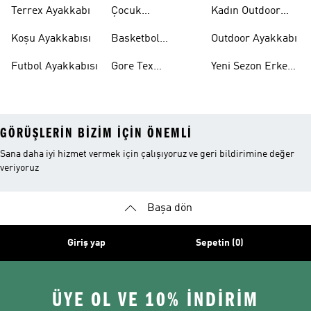
Ayakkabı
Ayakkabısı
Terrex Ayakkabı
Çocuk
Kadın Outdoor
Ayakkabıları
Ayakkabı
Koşu Ayakkabısı
Basketbol
Outdoor Ayakkabı
Ayakkabısı
Futbol Ayakkabısı
Gore Tex
Yeni Sezon Erkek
Ayakkabı
Ayakkabı
GÖRÜŞLERIN BIZIM IÇIN ÖNEMLI
Sana daha iyi hizmet vermek için çalışıyoruz ve geri bildirimine değer
veriyoruz
Başa dön
Giriş yap
Sepetin (0)
ÜYE OL VE 10% İNDİRİM