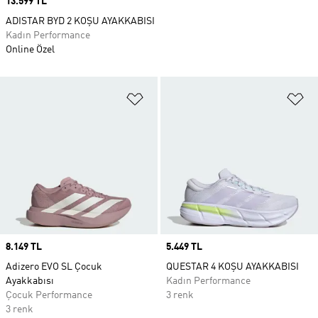
Price
13.599 TL
ADISTAR BYD 2 KOŞU AYAKKABISI
Kadın Performance
Online Özel
Favori Listesine Ekle
Fa
Price
8.149 TL
Price
5.449 TL
Adizero EVO SL Çocuk
QUESTAR 4 KOŞU AYAKKABISI
Ayakkabısı
Kadın Performance
Çocuk Performance
3 renk
3 renk