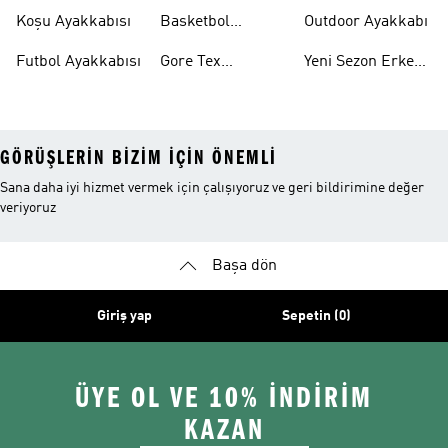
Ayakkabıları
Ayakkabı
Koşu Ayakkabısı
Basketbol
Outdoor Ayakkabı
Ayakkabısı
Futbol Ayakkabısı
Gore Tex
Yeni Sezon Erkek
Ayakkabı
Ayakkabı
GÖRÜŞLERIN BIZIM IÇIN ÖNEMLI
Sana daha iyi hizmet vermek için çalışıyoruz ve geri bildirimine değer
veriyoruz
Başa dön
Giriş yap
Sepetin (0)
ÜYE OL VE 10% İNDİRİM
KAZAN