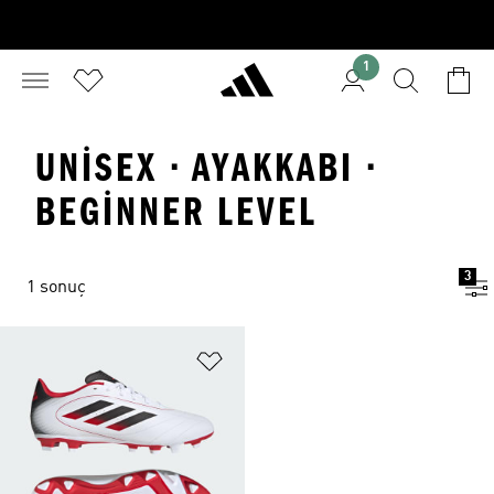
1
UNISEX · AYAKKABI ·
BEGINNER LEVEL
3
1 sonuç
Favori Listesine Ekle