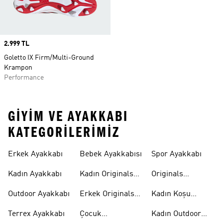
Price
2.999 TL
Goletto IX Firm/Multi-Ground
Krampon
Performance
GIYIM VE AYAKKABI
KATEGORILERIMIZ
Erkek Ayakkabı
Bebek Ayakkabısı
Spor Ayakkabı
Kadın Ayakkabı
Kadın Originals
Originals
Ayakkabı
Ayakkabi
Outdoor Ayakkabı
Erkek Originals
Kadın Koşu
Ayakkabı
Ayakkabısı
Terrex Ayakkabı
Çocuk
Kadın Outdoor