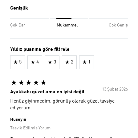
Genişlik
Çok Dar
Mükemmel
Çok Geniş
Yıldız puanına göre filtrele
5
4
3
2
1
13 Şubat 2026
Ayakkabı güzel ama en iyisi değil
Henüz giyinmedim, görünüş olarak güzel tavsiye
ediyorum.
Huseyin
Teşvik Edilmiş Yorum