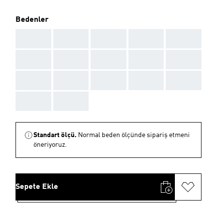
Bedenler
AAA
AAA
AAA
AAA
AAA
AAA
AAA
AAA
AAA
AAA
AAA
AAA
AAA
AAA
AAA
AAA
AAA
Standart ölçü.
Normal beden ölçünde sipariş etmeni
öneriyoruz.
Sepete Ekle