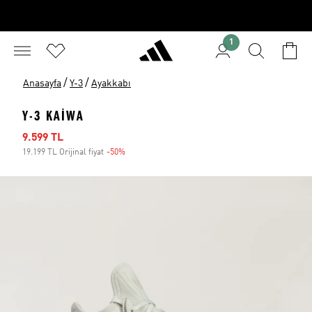
1
/
/
Anasayfa
Y-3
Ayakkabı
Y-3 KAIWA
İndirimli fiyat
9.599 TL
19.199 TL Orijinal fiyat
-50%
İndirim