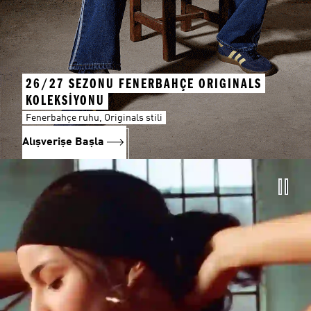
26/27 SEZONU FENERBAHÇE ORIGINALS
KOLEKSİYONU
Fenerbahçe ruhu, Originals stili
Alışverişe Başla