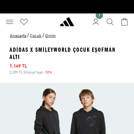
1
/
/
Anasayfa
Çocuk
Giyim
ADIDAS X SMILEYWORLD ÇOCUK EŞOFMAN
ALTI
İndirimli fiyat
1.149 TL
2.299 TL Orijinal fiyat
-50%
İndirim