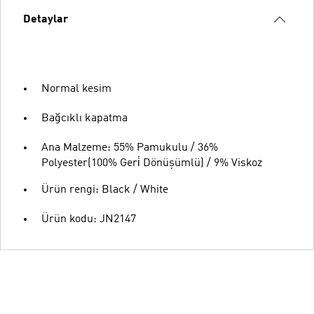
Detaylar
Normal kesim
Bağcıklı kapatma
Ana Malzeme: 55% Pamukulu / 36%
Polyester(100% Geri̇ Dönüşümlü) / 9% Viskoz
Ürün rengi: Black / White
Ürün kodu: JN2147