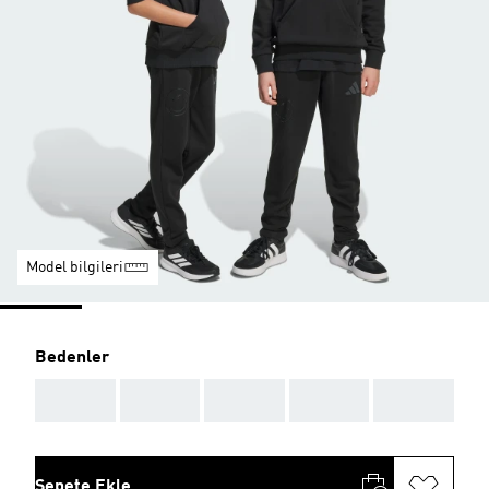
Model bilgileri
Bedenler
AAA
AAA
AAA
AAA
AAA
Sepete Ekle