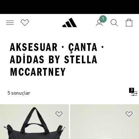
1
AKSESUAR · ÇANTA ·
ADIDAS BY STELLA
MCCARTNEY
3
5 sonuçlar
Favori Listesine Ekle
Fa