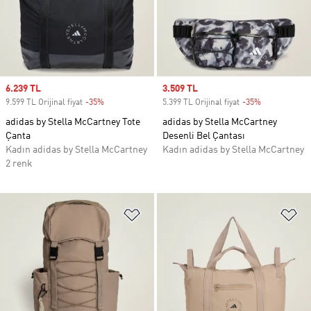
Sale price
6.239 TL
Sale price
3.509 TL
9.599 TL Orijinal fiyat
-35%
Discount
5.399 TL Orijinal fiyat
-35%
Discount
adidas by Stella McCartney Tote
adidas by Stella McCartney
Çanta
Desenli Bel Çantası
Kadın adidas by Stella McCartney
Kadın adidas by Stella McCartney
2 renk
Favori Listesine Ekle
Fa