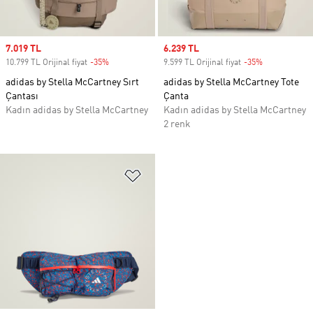
Sale price
7.019 TL
Sale price
6.239 TL
10.799 TL Orijinal fiyat
-35%
Discount
9.599 TL Orijinal fiyat
-35%
Discount
adidas by Stella McCartney Sırt
adidas by Stella McCartney Tote
Çantası
Çanta
Kadın adidas by Stella McCartney
Kadın adidas by Stella McCartney
2 renk
Favori Listesine Ekle