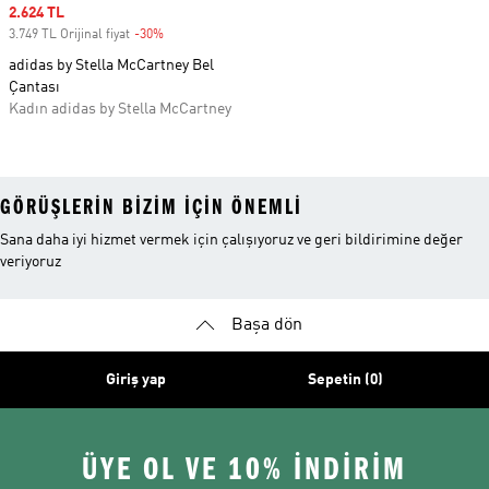
Sale price
2.624 TL
3.749 TL Orijinal fiyat
-30%
Discount
adidas by Stella McCartney Bel
Çantası
Kadın adidas by Stella McCartney
GÖRÜŞLERIN BIZIM IÇIN ÖNEMLI
Sana daha iyi hizmet vermek için çalışıyoruz ve geri bildirimine değer
veriyoruz
Başa dön
Giriş yap
Sepetin (0)
ÜYE OL VE 10% İNDİRİM