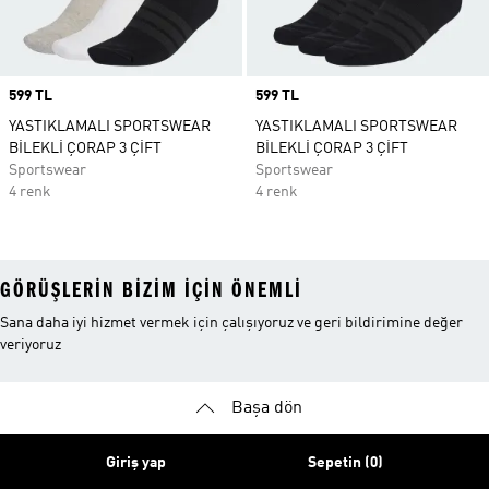
Price
599 TL
Price
599 TL
YASTIKLAMALI SPORTSWEAR
YASTIKLAMALI SPORTSWEAR
BİLEKLİ ÇORAP 3 ÇİFT
BİLEKLİ ÇORAP 3 ÇİFT
Sportswear
Sportswear
4 renk
4 renk
GÖRÜŞLERIN BIZIM IÇIN ÖNEMLI
Sana daha iyi hizmet vermek için çalışıyoruz ve geri bildirimine değer
veriyoruz
Başa dön
Giriş yap
Sepetin (0)