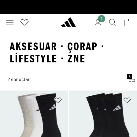
1
AKSESUAR · ÇORAP ·
LIFESTYLE · ZNE
4
2 sonuçlar
Favori Listesine Ekle
Fa