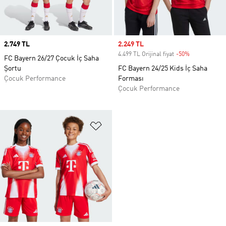
Price
2.749 TL
Sale price
2.249 TL
4.499 TL Orijinal fiyat
-50%
Discount
FC Bayern 26/27 Çocuk İç Saha
Şortu
FC Bayern 24/25 Kids İç Saha
Çocuk Performance
Forması
Çocuk Performance
Favori Listesine Ekle