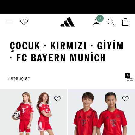
1
ÇOCUK · KIRMIZI · GIYIM
· FC BAYERN MUNICH
4
3 sonuçlar
Favori Listesine Ekle
Fa