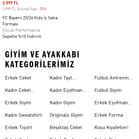
Sale price
2.599 TL
3.999 TL Orijinal fiyat
-35%
Discount
FC Bayern 25/26 Kids İç Saha
Forması
Çocuk Performance
Sepette %10 İndirim
GIYIM VE AYAKKABI
KATEGORILERIMIZ
Erkek Ceket
Kadın Tayt
Futbol Antrenman
Modelleri
Üstü
Kadın Ceket
Kadın Eşofman
Futbol Giyim
Modelleri
Altı
Erkek Giyim
Kadın Giyim
Erkek Eşofman
Takımı
Kadın Sweatshirt
Originals Giyim
Erkek Forma
Erkek Tişört
Beşiktaş Ceket
Koşu Kıyafetleri