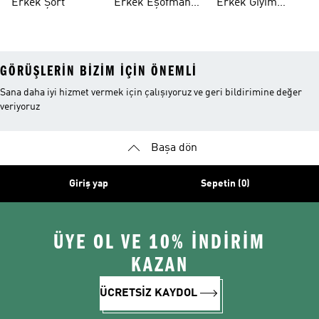
Erkek Şort
Erkek Eşofman
Erkek Giyim
Altı
Indirim
GÖRÜŞLERIN BIZIM IÇIN ÖNEMLI
Sana daha iyi hizmet vermek için çalışıyoruz ve geri bildirimine değer
veriyoruz
Başa dön
Giriş yap
Sepetin (0)
ÜYE OL VE 10% İNDİRİM
KAZAN
ÜCRETSİZ KAYDOL