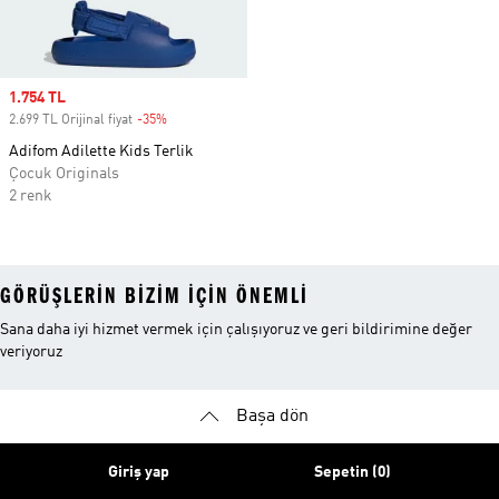
Sale price
1.754 TL
2.699 TL Orijinal fiyat
-35%
Discount
Adifom Adilette Kids Terlik
Çocuk Originals
2 renk
GÖRÜŞLERIN BIZIM IÇIN ÖNEMLI
Sana daha iyi hizmet vermek için çalışıyoruz ve geri bildirimine değer
veriyoruz
Başa dön
Giriş yap
Sepetin (0)