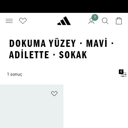
1
DOKUMA YÜZEY · MAVI ·
ADILETTE · SOKAK
4
1 sonuç
Favori Listesine Ekle