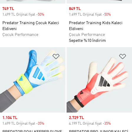
Sale price
749 TL
Sale price
849 TL
1.499 TL Orijinal fiyat
-50%
Discount
1.699 TL Orijinal fiyat
-50%
Discount
Predator Training Çocuk Kaleci
Predator Training Kids Kaleci
Eldiveni
Eldiveni
Çocuk Performance
Çocuk Performance
Sepette %10 İndirim
Favori Listesine Ekle
Fa
Sale price
1.104 TL
Sale price
2.729 TL
1.699 TL Orijinal fiyat
-35%
Discount
4.199 TL Orijinal fiyat
-35%
Discount