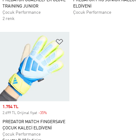
PREDATOR GOALKEEPER GLOVE
PREDATOR PRO JUNIOR KALECİ
TRAINING JUNIOR
ELDİVENİ
Çocuk Performance
Çocuk Performance
2 renk
Favori Listesine Ekle
Sale price
1.754 TL
2.699 TL Orijinal fiyat
-35%
Discount
PREDATOR MATCH FINGERSAVE
ÇOCUK KALECİ ELDİVENİ
Çocuk Performance