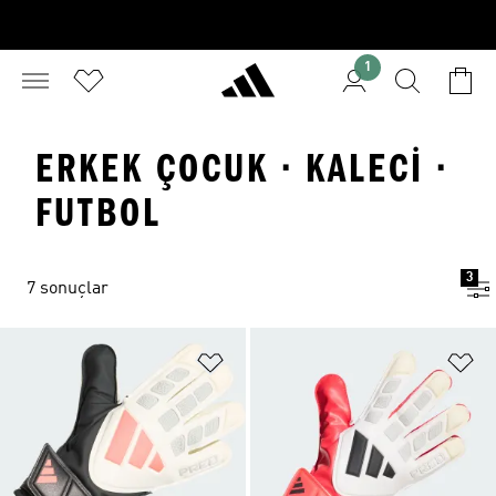
1
ERKEK ÇOCUK · KALECI ·
FUTBOL
3
7 sonuçlar
Favori Listesine Ekle
Fa