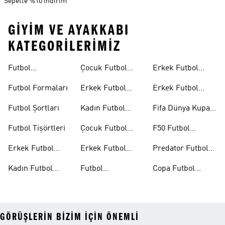
Sepette %10 İndirim
GIYIM VE AYAKKABI
KATEGORILERIMIZ
Futbol
Çocuk Futbol
Erkek Futbol
Ayakkabıları
Ayakkabıları
Topları
Futbol Formaları
Erkek Futbol
Erkek Futbol
Formaları
Eldivenleri
Futbol Şortları
Kadın Futbol
Fifa Dünya Kupası
Formaları
26™
Futbol Tişörtleri
Çocuk Futbol
F50 Futbol
Formaları
Ayakkabıları
Erkek Futbol
Erkek Futbol
Predator Futbol
Ayakkabıları
Şortları
Ayakkabıları
Kadın Futbol
Futbol
Copa Futbol
Ayakkabıları
Aksesuarları
Ayakkabıları
GÖRÜŞLERIN BIZIM IÇIN ÖNEMLI