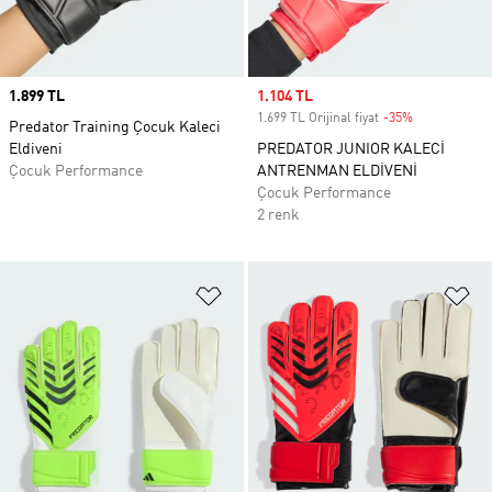
Price
1.899 TL
Sale price
1.104 TL
1.699 TL Orijinal fiyat
-35%
Discount
Predator Training Çocuk Kaleci
Eldiveni
PREDATOR JUNIOR KALECİ
Çocuk Performance
ANTRENMAN ELDİVENİ
Çocuk Performance
2 renk
Favori Listesine Ekle
Fa