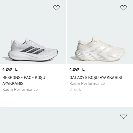
Favori Listesine Ekle
Fa
Price
4.249 TL
Price
4.249 TL
RESPONSE PACE KOŞU
GALAXY 8 KOŞU AYAKKABISI
AYAKKABISI
Kadın Performance
Kadın Performance
3 renk
Fa