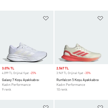
Favori Listesine Ekle
Fa
Sale price
3.074 TL
Sale price
2.567 TL
4.099 TL Orijinal fiyat
-25%
Discount
3.949 TL Orijinal fiyat
-35%
Discount
Galaxy 7 Koşu Ayakkabısı
Runfalcon 5 Koşu Ayakkabısı
Kadın Performance
Kadın Performance
9 renk
10 renk
Favori Listesine Ekle
Fa