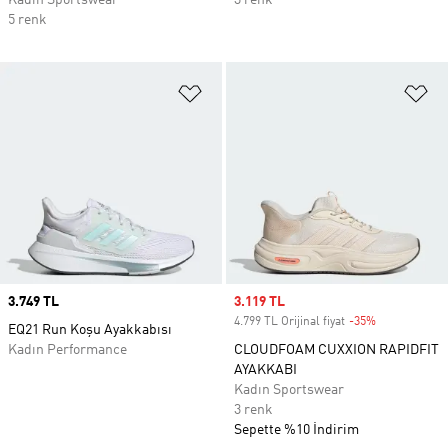
Kadın Sportswear
3 renk
5 renk
Favori Listesine Ekle
Fa
Price
3.749 TL
Sale price
3.119 TL
4.799 TL Orijinal fiyat
-35%
Discount
EQ21 Run Koşu Ayakkabısı
Kadın Performance
CLOUDFOAM CUXXION RAPIDFIT
AYAKKABI
Kadın Sportswear
3 renk
Sepette %10 İndirim