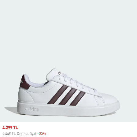
Sale price
4.299 TL
5.449 TL Orijinal fiyat
-25%
Discount