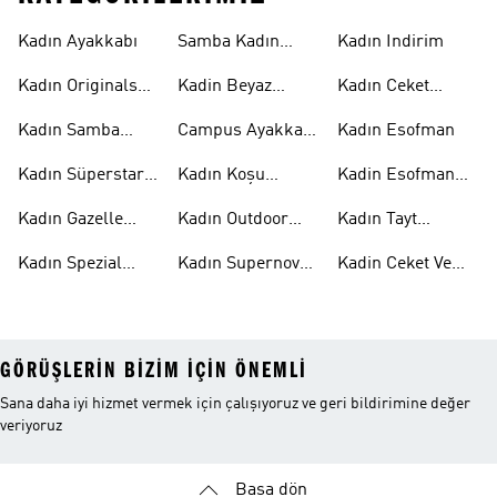
Kadın Ayakkabı
Samba Kadın
Kadın Indirim
Ayakkabı
Kadın Originals
Kadin Beyaz
Kadın Ceket
Ayakkabı
Samba
Modelleri
Kadın Samba
Campus Ayakkabı
Kadın Esofman
Ayakkabı
Kadın
Kadın Süperstar
Kadın Koşu
Kadin Esofman
Ayakkabı
Ayakkabısı
Alti
Kadın Gazelle
Kadın Outdoor
Kadın Tayt
Ayakkabı
Ayakkabı
Modelleri
Kadın Spezial
Kadın Supernova
Kadin Ceket Ve
Ayakkabı
Ayakkabı
Mont
GÖRÜŞLERIN BIZIM IÇIN ÖNEMLI
Sana daha iyi hizmet vermek için çalışıyoruz ve geri bildirimine değer
veriyoruz
Başa dön