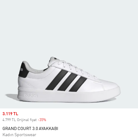
Sale price
3.119 TL
4.799 TL Orijinal fiyat
-35%
Discount
GRAND COURT 3.0 AYAKKABI
Kadın Sportswear