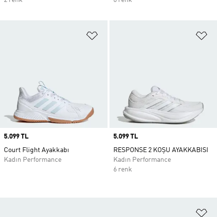
2 renk
6 renk
Favori Listesine Ekle
Fa
Price
5.099 TL
Price
5.099 TL
Court Flight Ayakkabı
RESPONSE 2 KOŞU AYAKKABISI
Kadın Performance
Kadın Performance
6 renk
Fa