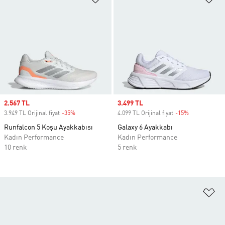
Sale price
2.567 TL
Sale price
3.499 TL
3.949 TL Orijinal fiyat
-35%
Discount
4.099 TL Orijinal fiyat
-15%
Discount
Runfalcon 5 Koşu Ayakkabısı
Galaxy 6 Ayakkabı
Kadın Performance
Kadın Performance
10 renk
5 renk
Fa