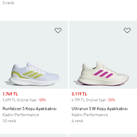
3 renk
Favori Listesine Ekle
Fa
Sale price
1.749 TL
Sale price
3.119 TL
3.499 TL Orijinal fiyat
-50%
Discount
4.799 TL Orijinal fiyat
-35%
Discount
Runfalcon 5 Koşu Ayakkabısı
Ultrarun 5 W Koşu Ayakkabısı
Kadın Performance
Kadın Performance
10 renk
4 renk