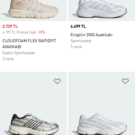
Sale price
2.729 TL
Price
4.499 TL
4.199 TL Orijinal fiyat
-35%
Discount
Eclyptix 2000 Ayakkabı
CLOUDFOAM FLEX RAPIDFIT
Sportswear
AYAKKABI
5 renk
Kadın Sportswear
3 renk
Favori Listesine Ekle
Fa