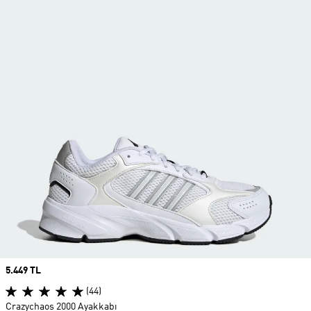
Price
5.449 TL
(44)
Crazychaos 2000 Ayakkabı