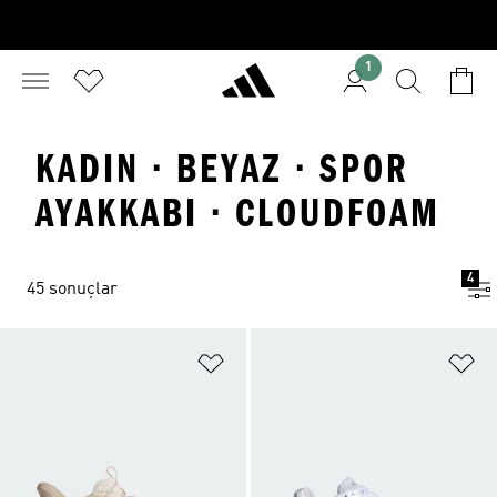
1
KADIN · BEYAZ · SPOR
AYAKKABI · CLOUDFOAM
4
45 sonuçlar
Favori Listesine Ekle
Fa