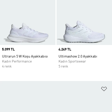
Price
5.099 TL
Price
4.249 TL
Ultrarun 5 W Koşu Ayakkabısı
Ultimashow 2.0 Ayakkabı
Kadın Performance
Kadın Sportswear
4 renk
5 renk
Fa