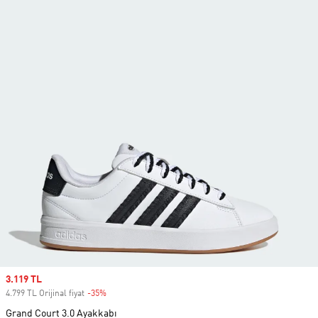
Sale price
3.119 TL
4.799 TL Orijinal fiyat
-35%
Discount
Grand Court 3.0 Ayakkabı