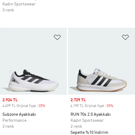
Kadın Sportswear
3 renk
Favori Listesine Ekle
Fa
Sale price
2.924 TL
Sale price
2.729 TL
4.499 TL Orijinal fiyat
-35%
Discount
4.199 TL Orijinal fiyat
-35%
Discount
Subzone Ayakkabı
RUN 70s 2.0 Ayakkabı
Performance
Kadın Sportswear
3 renk
2 renk
Sepette %10 İndirim