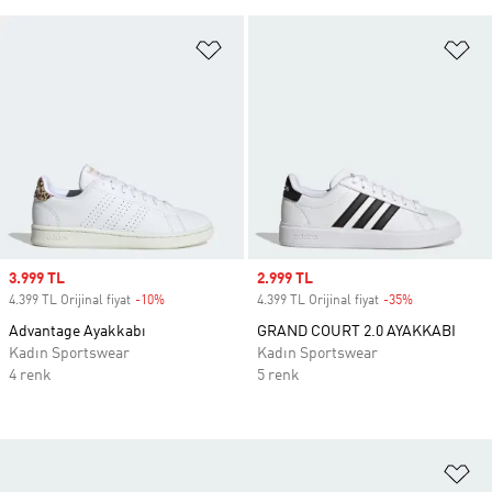
Favori Listesine Ekle
Fa
Sale price
3.999 TL
Sale price
2.999 TL
4.399 TL Orijinal fiyat
-10%
Discount
4.399 TL Orijinal fiyat
-35%
Discount
Advantage Ayakkabı
GRAND COURT 2.0 AYAKKABI
Kadın Sportswear
Kadın Sportswear
4 renk
5 renk
Fa