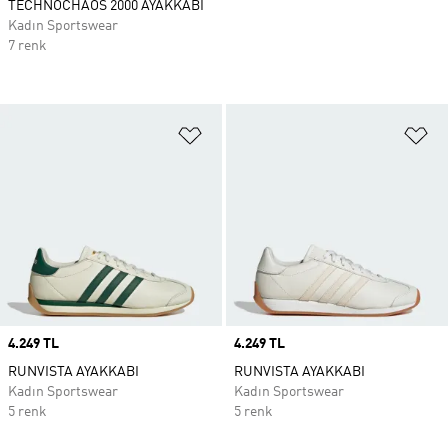
TECHNOCHAOS 2000 AYAKKABI
Kadın Sportswear
7 renk
Favori Listesine Ekle
Fa
Price
4.249 TL
Price
4.249 TL
RUNVISTA AYAKKABI
RUNVISTA AYAKKABI
Kadın Sportswear
Kadın Sportswear
5 renk
5 renk