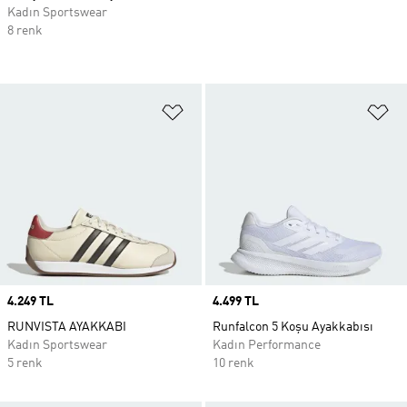
Kadın Sportswear
8 renk
Favori Listesine Ekle
Fa
Price
4.249 TL
Price
4.499 TL
RUNVISTA AYAKKABI
Runfalcon 5 Koşu Ayakkabısı
Kadın Sportswear
Kadın Performance
5 renk
10 renk