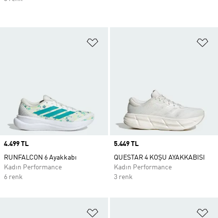
Favori Listesine Ekle
Fa
Price
4.499 TL
Price
5.449 TL
RUNFALCON 6 Ayakkabı
QUESTAR 4 KOŞU AYAKKABISI
Kadın Performance
Kadın Performance
6 renk
3 renk
Favori Listesine Ekle
Fa