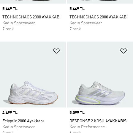
Price
5.449 TL
Price
5.449 TL
TECHNOCHAOS 2000 AYAKKABI
TECHNOCHAOS 2000 AYAKKABI
Kadın Sportswear
Kadın Sportswear
7 renk
7 renk
Favori Listesine Ekle
Fa
Price
4.499 TL
Price
5.099 TL
Eclyptix 2000 Ayakkabı
RESPONSE 2 KOŞU AYAKKABISI
Kadın Sportswear
Kadın Performance