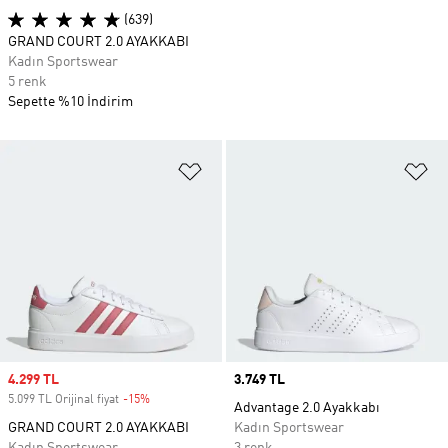
(639)
GRAND COURT 2.0 AYAKKABI
Kadın Sportswear
5 renk
Sepette %10 İndirim
Favori Listesine Ekle
Fa
Sale price
4.299 TL
Price
3.749 TL
5.099 TL Orijinal fiyat
-15%
Discount
Advantage 2.0 Ayakkabı
GRAND COURT 2.0 AYAKKABI
Kadın Sportswear