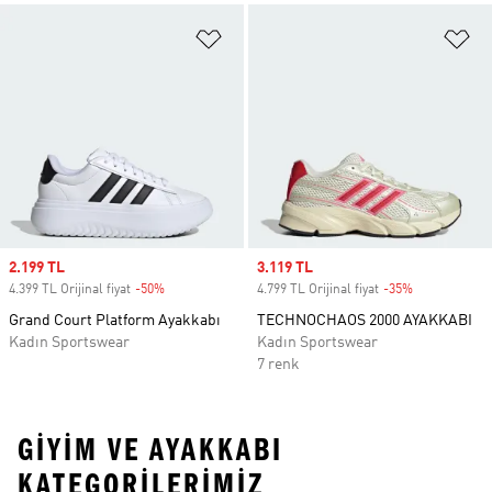
Favori Listesine Ekle
Fa
Sale price
2.199 TL
Sale price
3.119 TL
4.399 TL Orijinal fiyat
-50%
Discount
4.799 TL Orijinal fiyat
-35%
Discount
Grand Court Platform Ayakkabı
TECHNOCHAOS 2000 AYAKKABI
Kadın Sportswear
Kadın Sportswear
7 renk
GIYIM VE AYAKKABI
KATEGORILERIMIZ