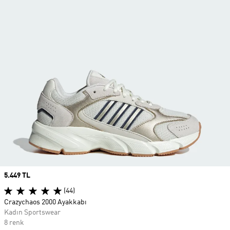
Price
5.449 TL
(44)
Crazychaos 2000 Ayakkabı
Kadın Sportswear
8 renk