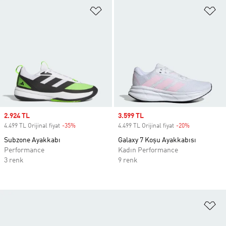
Favori Listesine Ekle
Fa
Sale price
2.924 TL
Sale price
3.599 TL
4.499 TL Orijinal fiyat
-35%
Discount
4.499 TL Orijinal fiyat
-20%
Discount
Subzone Ayakkabı
Galaxy 7 Koşu Ayakkabısı
Performance
Kadın Performance
3 renk
9 renk
Fa