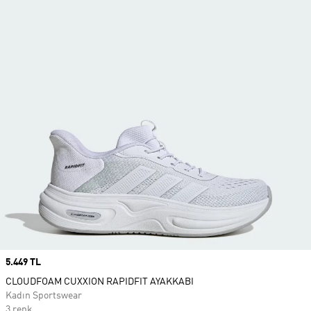
Price
5.449 TL
CLOUDFOAM CUXXION RAPIDFIT AYAKKABI
Kadın Sportswear
3 renk