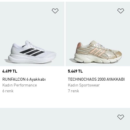
Favori Listesine Ekle
Fa
Price
4.499 TL
Price
5.449 TL
RUNFALCON 6 Ayakkabı
TECHNOCHAOS 2000 AYAKKABI
Kadın Performance
Kadın Sportswear
6 renk
7 renk
Fa