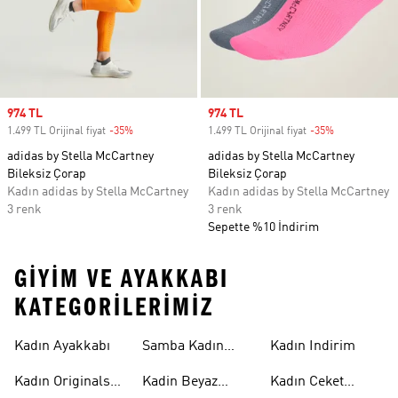
Sale price
974 TL
Sale price
974 TL
1.499 TL Orijinal fiyat
-35%
Discount
1.499 TL Orijinal fiyat
-35%
Discount
adidas by Stella McCartney
adidas by Stella McCartney
Bileksiz Çorap
Bileksiz Çorap
Kadın adidas by Stella McCartney
Kadın adidas by Stella McCartney
3 renk
3 renk
Sepette %10 İndirim
GIYIM VE AYAKKABI
KATEGORILERIMIZ
Kadın Ayakkabı
Samba Kadın
Kadın Indirim
Ayakkabı
Kadın Originals
Kadin Beyaz
Kadın Ceket