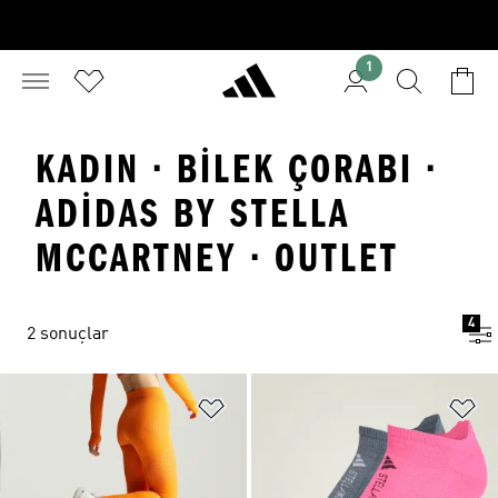
1
KADIN · BILEK ÇORABI ·
ADIDAS BY STELLA
MCCARTNEY · OUTLET
4
2 sonuçlar
Favori Listesine Ekle
Fa