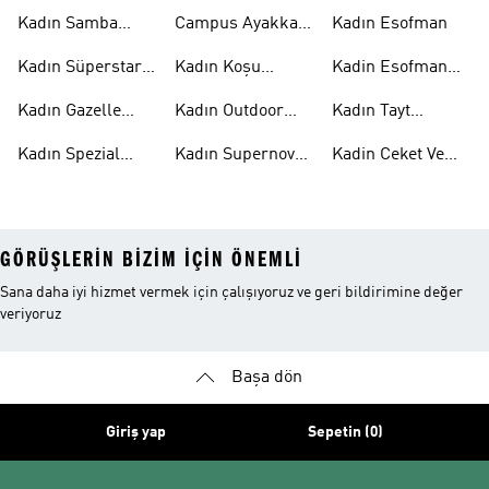
Ayakkabı
Samba
Modelleri
Kadın Samba
Campus Ayakkabı
Kadın Esofman
Ayakkabı
Kadın
Kadın Süperstar
Kadın Koşu
Kadin Esofman
Ayakkabı
Ayakkabısı
Alti
Kadın Gazelle
Kadın Outdoor
Kadın Tayt
Ayakkabı
Ayakkabı
Modelleri
Kadın Spezial
Kadın Supernova
Kadin Ceket Ve
Ayakkabı
Ayakkabı
Mont
GÖRÜŞLERIN BIZIM IÇIN ÖNEMLI
Sana daha iyi hizmet vermek için çalışıyoruz ve geri bildirimine değer
veriyoruz
Başa dön
Giriş yap
Sepetin (0)