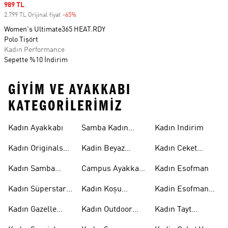
Sale price
989 TL
2.799 TL Orijinal fiyat
-65%
Discount
Women's Ultimate365 HEAT.RDY
Polo Tişört
Kadın Performance
Sepette %10 İndirim
GIYIM VE AYAKKABI
KATEGORILERIMIZ
Kadın Ayakkabı
Samba Kadın
Kadın Indirim
Ayakkabı
Kadın Originals
Kadin Beyaz
Kadın Ceket
Ayakkabı
Samba
Modelleri
Kadın Samba
Campus Ayakkabı
Kadın Esofman
Ayakkabı
Kadın
Kadın Süperstar
Kadın Koşu
Kadin Esofman
Ayakkabı
Ayakkabısı
Alti
Kadın Gazelle
Kadın Outdoor
Kadın Tayt
Ayakkabı
Ayakkabı
Modelleri