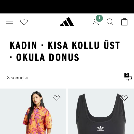
1
KADIN · KISA KOLLU ÜST
· OKULA DONUS
3
3 sonuçlar
Favori Listesine Ekle
Fa