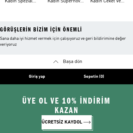
Kadın Spezial
Kadın Supernova
Kadin Ceket Ve
Ayakkabı
Ayakkabı
Mont
GÖRÜŞLERIN BIZIM IÇIN ÖNEMLI
Sana daha iyi hizmet vermek için çalışıyoruz ve geri bildirimine değer
veriyoruz
Başa dön
Giriş yap
Sepetin (0)
ÜYE OL VE 10% İNDİRİM
KAZAN
ÜCRETSİZ KAYDOL