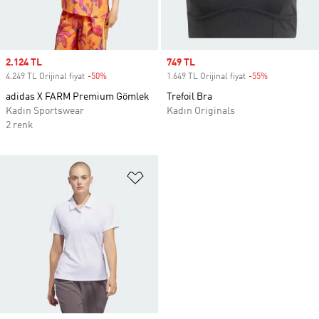
Sale price
2.124 TL
Sale price
749 TL
4.249 TL Orijinal fiyat
-50%
Discount
1.649 TL Orijinal fiyat
-55%
Discount
adidas X FARM Premium Gömlek
Trefoil Bra
Kadın Sportswear
Kadın Originals
2 renk
Favori Listesine Ekle