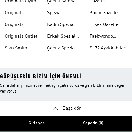
Originals Giyim
Çocuk Samba
Gazelle
Ayakkabıları
Ayakkabıları
Originals
Spezial
Kadın Gazelle
Tişörtleri
Ayakkabıları
Ayakkabıları
Originals
Kadın Spezial
Erkek Gazelle
Eşofman Altları
Ayakkabıları
Ayakkabıları
Originals Outlet
Erkek Spezial
Taekwondo
Ayakkabıları
Ayakkabıları
Stan Smith
Çocuk Spezial
Sl 72 Ayakkabıları
Ayakkabıları
Ayakkabıları
GÖRÜŞLERIN BIZIM IÇIN ÖNEMLI
Sana daha iyi hizmet vermek için çalışıyoruz ve geri bildirimine değer
veriyoruz
Başa dön
Giriş yap
Sepetin (0)