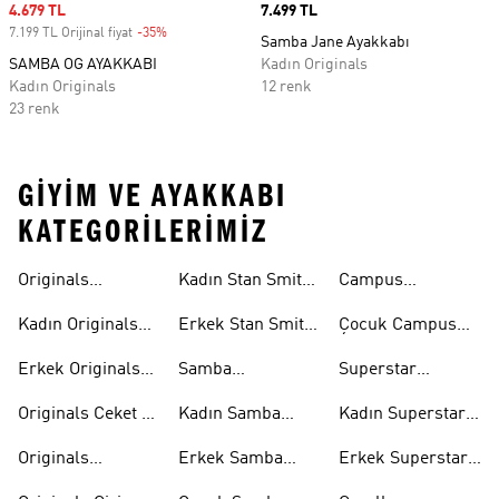
Sale price
4.679 TL
Price
7.499 TL
7.199 TL Orijinal fiyat
-35%
Discount
Samba Jane Ayakkabı
SAMBA OG AYAKKABI
Kadın Originals
Kadın Originals
12 renk
23 renk
GIYIM VE AYAKKABI
KATEGORILERIMIZ
Originals
Kadın Stan Smith
Campus
Ayakkabi
Ayakkabıları
Ayakkabıları
Kadın Originals
Erkek Stan Smith
Çocuk Campus
Ayakkabı
Ayakkabıları
Ayakkabıları
Erkek Originals
Samba
Superstar
Ayakkabı
Ayakkabıları
Ayakkabıları
Originals Ceket &
Kadın Samba
Kadın Superstar
Mont
Ayakkabıları
Ayakkabıları
Originals
Erkek Samba
Erkek Superstar
Eşofman Takımı
Ayakkabıları
Ayakkabıları