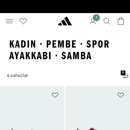
1
KADIN · PEMBE · SPOR
AYAKKABI · SAMBA
4
4 sonuçlar
Favori Listesine Ekle
Fa