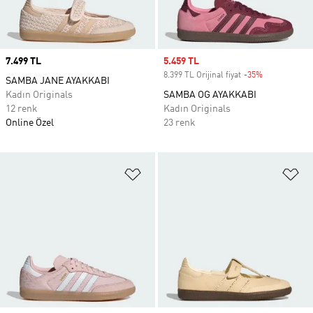
Price
7.499 TL
Sale price
5.459 TL
8.399 TL Orijinal fiyat
-35%
Discount
SAMBA JANE AYAKKABI
Kadın Originals
SAMBA OG AYAKKABI
12 renk
Kadın Originals
Online Özel
23 renk
Favori Listesine Ekle
Fa