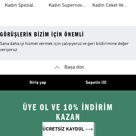
Ayakkabı
Ayakkabı
Modelleri
Kadın Spezial
Kadın Supernova
Kadin Ceket Ve
Ayakkabı
Ayakkabı
Mont
GÖRÜŞLERIN BIZIM IÇIN ÖNEMLI
Sana daha iyi hizmet vermek için çalışıyoruz ve geri bildirimine değer
veriyoruz
Başa dön
Giriş yap
Sepetin (0)
ÜYE OL VE 10% İNDİRİM
KAZAN
ÜCRETSİZ KAYDOL