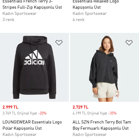
Essentials French Terry 3-
Essentials Relaxed Logo
Stripes Full-Zip Kapüşonlu Üst
Kapüşonlu Üst
Kadın Sportswear
Kadın Sportswear
3 renk
4 renk
Favori Listesine Ekle
Fa
Sale price
2.999 TL
Sale price
2.729 TL
3.749 TL Orijinal fiyat
-20%
Discount
4.199 TL Orijinal fiyat
-35%
Discount
LOUNGEWEAR Essentials Logo
ALL SZN French Terry Bol Tam
Polar Kapüşonlu Üst
Boy Fermuarlı Kapüşonlu Üst
Kadın Sportswear
Kadın Sportswear