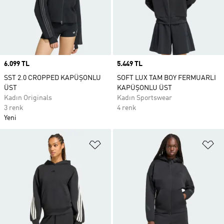
Price
6.099 TL
Price
5.449 TL
SST 2.0 CROPPED KAPÜŞONLU
SOFT LUX TAM BOY FERMUARLI
ÜST
KAPÜŞONLU ÜST
Kadın Originals
Kadın Sportswear
3 renk
4 renk
Yeni
Favori Listesine Ekle
Fa