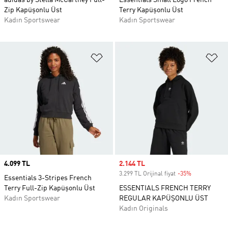
adidas by Stella McCartney Full-
Essentials Small Logo French
Zip Kapüşonlu Üst
Terry Kapüşonlu Üst
Kadın Sportswear
Kadın Sportswear
Favori Listesine Ekle
Fa
Price
4.099 TL
Sale price
2.144 TL
3.299 TL Orijinal fiyat
-35%
Discount
Essentials 3-Stripes French
Terry Full-Zip Kapüşonlu Üst
ESSENTIALS FRENCH TERRY
Kadın Sportswear
REGULAR KAPÜŞONLU ÜST
Kadın Originals