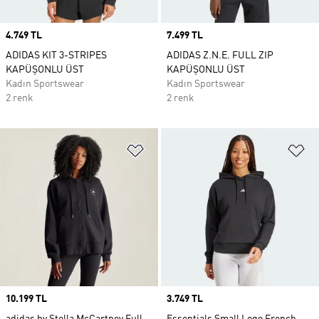
Price
4.749 TL
Price
7.499 TL
ADIDAS KIT 3-STRIPES
ADIDAS Z.N.E. FULL ZIP
KAPÜŞONLU ÜST
KAPÜŞONLU ÜST
Kadın Sportswear
Kadın Sportswear
2 renk
2 renk
Favori Listesine Ekle
Fa
Price
10.199 TL
Price
3.749 TL