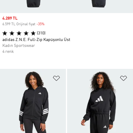
Sale price
4.289 TL
6.599 TL Orijinal fiyat
-35%
Discount
(310)
adidas Z.N.E. Full-Zip Kapüşonlu Üst
Kadın Sportswear
4 renk
Favori Listesine Ekle
Fa