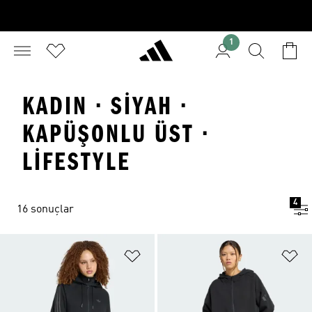
1
KADIN · SIYAH ·
KAPÜŞONLU ÜST ·
LIFESTYLE
4
16 sonuçlar
Favori Listesine Ekle
Fa