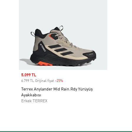
Sale price
5.099 TL
6.799 TL Orijinal fiyat
-25%
Discount
Terrex Anylander Mid Rain.Rdy Yürüyüş
Ayakkabısı
Erkek TERREX