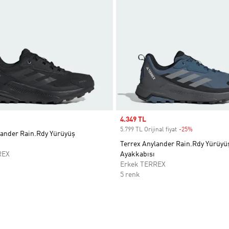
Sale price
4.349 TL
5.799 TL Orijinal fiyat
-25%
Discount
lander Rain.Rdy Yürüyüş
Terrex Anylander Rain.Rdy Yürüyü
REX
Ayakkabısı
Erkek TERREX
5 renk
ne Ekle