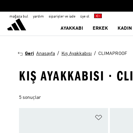
mağaza bul
yardım
siparişler ve iade
üye ol
AYAKKABI
ERKEK
KADIN
Geri
Anasayfa
Kış Ayakkabısı
CLIMAPROOF
KIŞ AYAKKABISI · C
5 sonuçlar
Favori Listesi