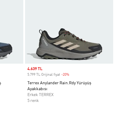
Sale price
4.639 TL
5.799 TL Orijinal fiyat
-20%
Discount
ş
Terrex Anylander Rain.Rdy Yürüyüş
Ayakkabısı
Erkek TERREX
5 renk