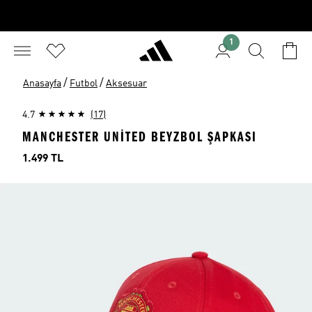
1
/
/
Anasayfa
Futbol
Aksesuar
4.7
(17)
MANCHESTER UNITED BEYZBOL ŞAPKASI
Fiyat
1.499 TL