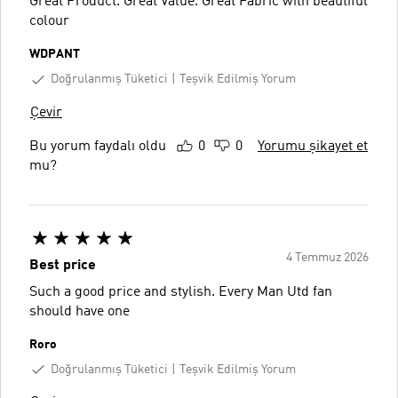
Great Product. Great Value. Great Fabric with beautiful
colour
WDPANT
Doğrulanmış Tüketici
Teşvik Edilmiş Yorum
Çevir
Bu yorum faydalı oldu
0
0
Yorumu şikayet et
mu?
4 Temmuz 2026
Best price
Such a good price and stylish. Every Man Utd fan
should have one
Roro
Doğrulanmış Tüketici
Teşvik Edilmiş Yorum