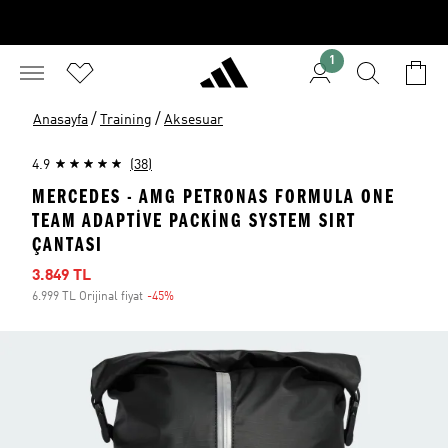
1
/
/
Anasayfa
Training
Aksesuar
4.9
(38)
MERCEDES - AMG PETRONAS FORMULA ONE
TEAM ADAPTIVE PACKING SYSTEM SIRT
ÇANTASI
İndirimli fiyat
3.849 TL
6.999 TL Orijinal fiyat
-45%
İndirim