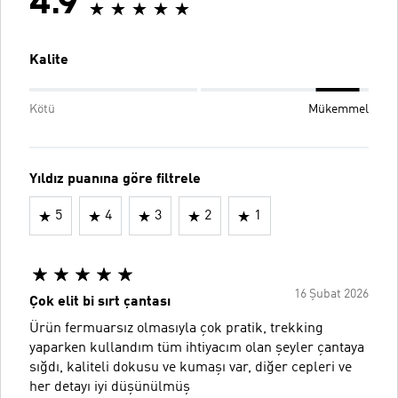
4.9
Kalite
Kötü
Mükemmel
Yıldız puanına göre filtrele
5
4
3
2
1
16 Şubat 2026
Çok elit bi sırt çantası
Ürün fermuarsız olmasıyla çok pratik, trekking
yaparken kullandım tüm ihtiyacım olan şeyler çantaya
sığdı, kaliteli dokusu ve kumaşı var, diğer cepleri ve
her detayı iyi düşünülmüş