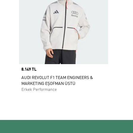
Price
8.149 TL
AUDI REVOLUT F1 TEAM ENGINEERS &
MARKETING EŞOFMAN ÜSTÜ
Erkek Performance