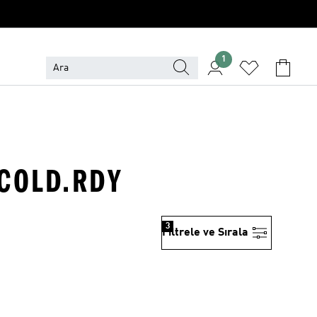
1
 COLD.RDY
3
Filtrele ve Sırala