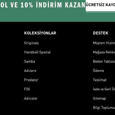
 OL VE 10% İNDİRİM KAZAN
ÜCRETSİZ KAY
KOLEKSİYONLAR
DESTEK
Originals
Müşteri Hizmet
Handball Spezial
Mağaza Rehbe
Samba
Beden Tablos
Adizero
Ödeme
Predator
Teslimat
F50
İade ve Geri 
Adicolor
Sitemap
Bilgi Toplumu