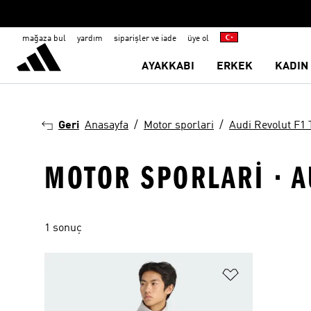
mağaza bul
yardım
siparişler ve iade
üye ol
AYAKKABI
ERKEK
KADIN
Geri
Anasayfa
Motor sporlari
Audi Revolut F1
MOTOR SPORLARI · A
1 sonuç
Favori Listesi