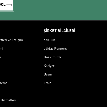
DOL
ŞİRKET BİLGİLERİ
leri ve İletişim
adiClub
ri
adidas Runners
u
Hakkımızda
Kariyer
Basın
Ödeme
Etbis
 Hizmetleri