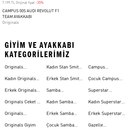
7.199 TL Orijinal fiyat
-35%
Discount
CAMPUS 00S AUDI REVOLUT F1
TEAM AYAKKABI
Originals
GIYIM VE AYAKKABI
KATEGORILERIMIZ
Originals
Kadın Stan Smith
Campus
Ayakkabi
Ayakkabıları
Ayakkabıları
Kadın Originals
Erkek Stan Smith
Çocuk Campus
Ayakkabı
Ayakkabıları
Ayakkabıları
Erkek Originals
Samba
Superstar
Ayakkabı
Ayakkabıları
Ayakkabıları
Originals Ceket &
Kadın Samba
Kadın Superstar
Mont
Ayakkabıları
Ayakkabıları
Originals
Erkek Samba
Erkek Superstar
Eşofman Takımı
Ayakkabıları
Ayakkabıları
Originals Giyim
Çocuk Samba
Gazelle