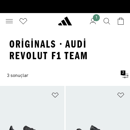
1
ORIGINALS · AUDI
REVOLUT F1 TEAM
2
3 sonuçlar
Favori Listesine Ekle
Fa