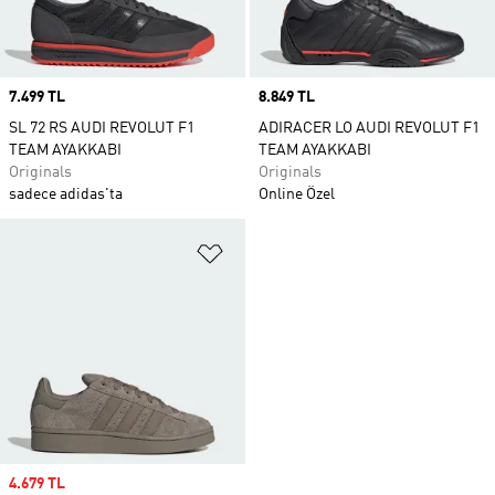
Price
7.499 TL
Price
8.849 TL
SL 72 RS AUDI REVOLUT F1
ADIRACER LO AUDI REVOLUT F1
TEAM AYAKKABI
TEAM AYAKKABI
Originals
Originals
sadece adidas'ta
Online Özel
Favori Listesine Ekle
Sale price
4.679 TL