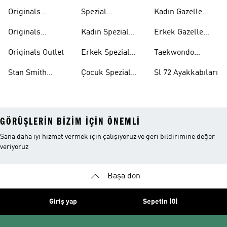
Ayakkabıları
Ayakkabıları
Originals
Spezial
Kadın Gazelle
Tişörtleri
Ayakkabıları
Ayakkabıları
Originals
Kadın Spezial
Erkek Gazelle
Eşofman Altları
Ayakkabıları
Ayakkabıları
Originals Outlet
Erkek Spezial
Taekwondo
Ayakkabıları
Ayakkabıları
Stan Smith
Çocuk Spezial
Sl 72 Ayakkabıları
Ayakkabıları
Ayakkabıları
GÖRÜŞLERIN BIZIM IÇIN ÖNEMLI
Sana daha iyi hizmet vermek için çalışıyoruz ve geri bildirimine değer
veriyoruz
Başa dön
Giriş yap
Sepetin (0)