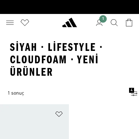
1
SIYAH · LIFESTYLE ·
CLOUDFOAM · YENI
ÜRÜNLER
4
1 sonuç
Favori Listesine Ekle