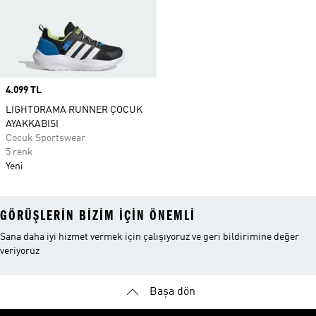
Price
4.099 TL
LIGHTORAMA RUNNER ÇOCUK
AYAKKABISI
Çocuk Sportswear
5 renk
Yeni
GÖRÜŞLERIN BIZIM IÇIN ÖNEMLI
Sana daha iyi hizmet vermek için çalışıyoruz ve geri bildirimine değer
veriyoruz
Başa dön