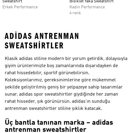
Sweatshirt
Bisiklet Yaka Sweatshirt
Erkek Performance
Kadın Performance
4 renk
ADIDAS ANTRENMAN
SWEATSHIRTLER
Klasik adidas stiline modern bir yorum getirdik, dolayısıyla
giyim ürünlerimizle boş zamanlarında dışarıdayken de
rahat hissedebilir, sportif görünebilirsin.
Koleksiyonlarımız, gereksinimlerine göre mükemmel
şekilde geliştirilmiş geniş bir yelpazeye sahip tasarımlar
sunar. adidas spor sweatshirtler giydiğinde her zaman
rahat hisseder, şık görünürsün. adidas'ın sunduğu
antrenman sweatshirtler stiline şıklık katacak.
Üç bantla tanınan marka – adidas
antrenman sweatshirtler