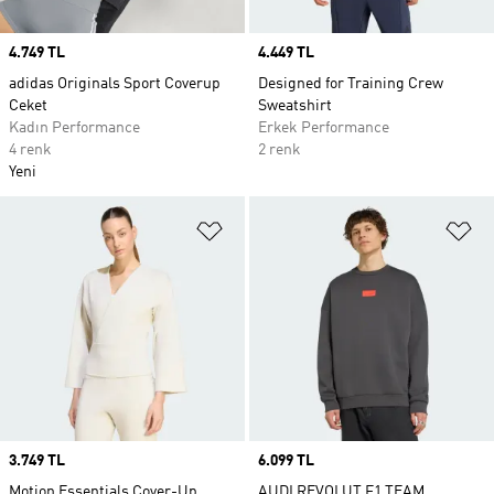
Price
4.749 TL
Price
4.449 TL
adidas Originals Sport Coverup
Designed for Training Crew
Ceket
Sweatshirt
Kadın Performance
Erkek Performance
4 renk
2 renk
Yeni
Favori Listesine Ekle
Fa
Price
3.749 TL
Price
6.099 TL
Motion Essentials Cover-Up
AUDI REVOLUT F1 TEAM