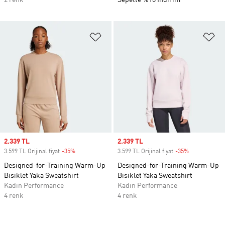
2 renk
Sepette %10 İndirim
Favori Listesine Ekle
Fa
Sale price
2.339 TL
Sale price
2.339 TL
3.599 TL Orijinal fiyat
-35%
Discount
3.599 TL Orijinal fiyat
-35%
Discount
Designed-for-Training Warm-Up
Designed-for-Training Warm-Up
Bisiklet Yaka Sweatshirt
Bisiklet Yaka Sweatshirt
Kadın Performance
Kadın Performance
4 renk
4 renk