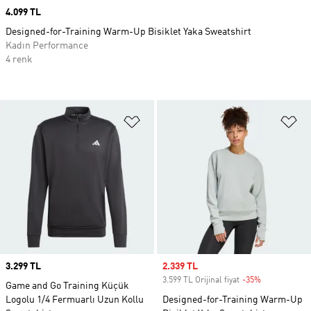
Price
4.099 TL
Designed-for-Training Warm-Up Bisiklet Yaka Sweatshirt
Kadın Performance
4 renk
Favori Listesine Ekle
Fa
Price
3.299 TL
Sale price
2.339 TL
3.599 TL Orijinal fiyat
-35%
Discount
Game and Go Training Küçük
Logolu 1/4 Fermuarlı Uzun Kollu
Designed-for-Training Warm-Up