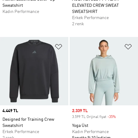
Sweatshirt
ELEVATED CREW SWEAT
Kadın Performance
SWEATSHIRT
Erkek Performance
2 renk
Favori Listesine Ekle
Fa
Price
4.449 TL
Sale price
2.339 TL
3.599 TL Orijinal fiyat
-35%
Discount
Designed for Training Crew
Sweatshirt
Yoga Üst
Erkek Performance
Kadın Performance