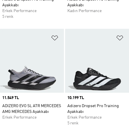
Ayakkabı
Ayakkabı
Erkek Performance
Kadın Performance
5 renk
Favori Listesine Ekle
Fa
Price
11.549 TL
Price
10.199 TL
ADIZERO EVO SL ATR MERCEDES
Adizero Dropset Pro Training
AMG MERCEDES Ayakkabı
Ayakkabı
Erkek Performance
Erkek Performance
5 renk