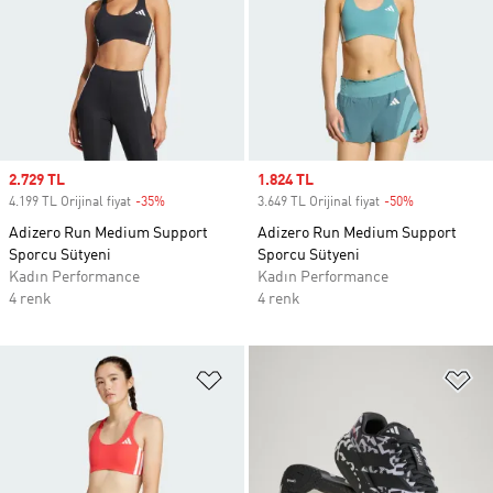
Sale price
2.729 TL
Sale price
1.824 TL
4.199 TL Orijinal fiyat
-35%
Discount
3.649 TL Orijinal fiyat
-50%
Discount
Adizero Run Medium Support
Adizero Run Medium Support
Sporcu Sütyeni
Sporcu Sütyeni
Kadın Performance
Kadın Performance
4 renk
4 renk
Favori Listesine Ekle
Fa