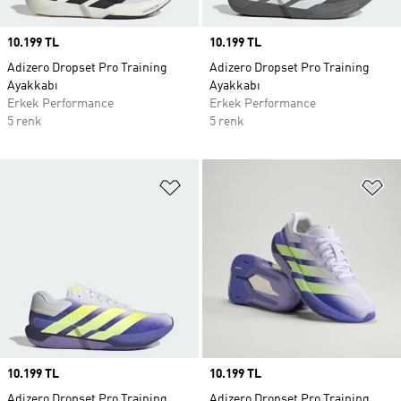
Price
10.199 TL
Price
10.199 TL
Adizero Dropset Pro Training
Adizero Dropset Pro Training
Ayakkabı
Ayakkabı
Erkek Performance
Erkek Performance
5 renk
5 renk
Favori Listesine Ekle
Fa
Price
10.199 TL
Price
10.199 TL
Adizero Dropset Pro Training
Adizero Dropset Pro Training