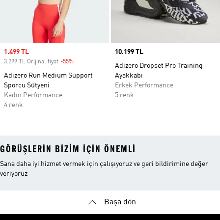
Sale price
1.499 TL
Price
10.199 TL
3.299 TL Orijinal fiyat
-55%
Discount
Adizero Dropset Pro Training
Adizero Run Medium Support
Ayakkabı
Sporcu Sütyeni
Erkek Performance
Kadın Performance
5 renk
4 renk
GÖRÜŞLERIN BIZIM IÇIN ÖNEMLI
Sana daha iyi hizmet vermek için çalışıyoruz ve geri bildirimine değer
veriyoruz
Başa dön