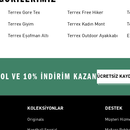
Terrex Gore Tex
Terrex Free Hiker
T
Terrex Giyim
Terrex Kadın Mont
T
A
Terrex Eşofman Altı
Terrex Outdoor Ayakkabı
E
S
 OL VE 10% İNDİRİM KAZAN
ÜCRETSİZ KAY
KOLEKSİYONLAR
DESTEK
Originals
Müşteri Hizmet
Handball Spezial
Mağaza Rehbe