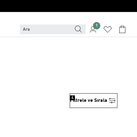
1
4
Filtrele ve Sırala