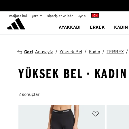
mağaza bul
yardım
siparişler ve iade
üye ol
AYAKKABI
ERKEK
KADIN
Geri
Anasayfa
Yüksek Bel
Kadın
TERREX
YÜKSEK BEL · KADIN
2 sonuçlar
Favori Listesi