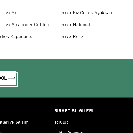
errex Ax
Terrex Kız Çocuk Ayakkabı
errex Anylander Outdoor
Terrex National
yakkabı
Geographic Mont
rkek Kapüşonlu
Terrex Bere
weatshirt
DOL
ŞİRKET BİLGİLERİ
leri ve İletişim
adiClub
ri
adidas Runners