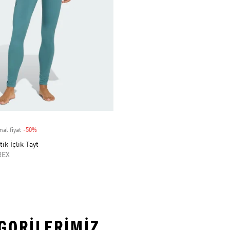
nal fiyat
-50%
Discount
ik İçlik Tayt
REX
EGORILERIMIZ