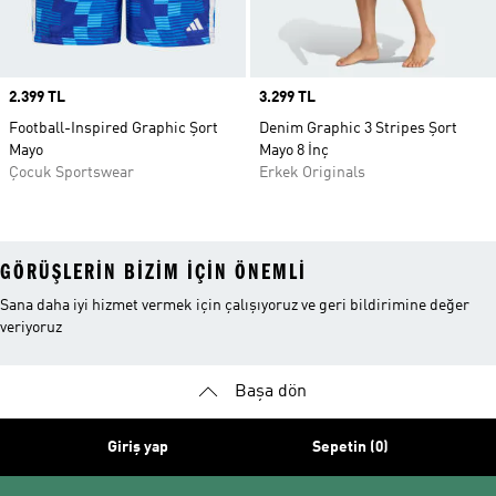
Price
2.399 TL
Price
3.299 TL
Football-Inspired Graphic Şort
Denim Graphic 3 Stripes Şort
Mayo
Mayo 8 İnç
Çocuk Sportswear
Erkek Originals
GÖRÜŞLERIN BIZIM IÇIN ÖNEMLI
Sana daha iyi hizmet vermek için çalışıyoruz ve geri bildirimine değer
veriyoruz
Başa dön
Giriş yap
Sepetin (0)