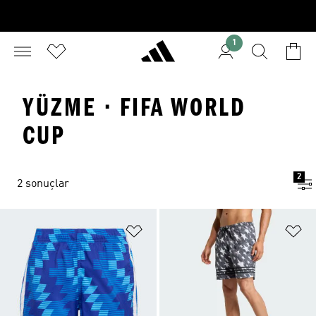
1
YÜZME · FIFA WORLD
CUP
2
2 sonuçlar
Favori Listesine Ekle
Fa