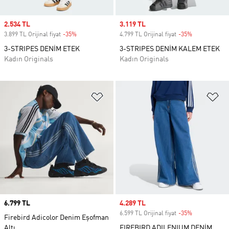
Sale price
2.534 TL
Sale price
3.119 TL
3.899 TL Orijinal fiyat
-35%
Discount
4.799 TL Orijinal fiyat
-35%
Discount
3-STRIPES DENİM ETEK
3-STRIPES DENİM KALEM ETEK
Kadın Originals
Kadın Originals
Favori Listesine Ekle
Fa
Price
6.799 TL
Sale price
4.289 TL
6.599 TL Orijinal fiyat
-35%
Discount
Firebird Adicolor Denim Eşofman
Altı
FIREBIRD ADILENIUM DENİM