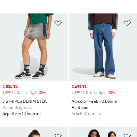
Favori Listesine Ekle
Fa
Sale price
2.534 TL
Sale price
2.699 TL
3.899 TL Orijinal fiyat
-35%
Discount
5.399 TL Orijinal fiyat
-50%
Discount
3 STRIPES DENİM ETEK
Adicolor Firebird Denim
Kadın Originals
Pantolon
Sepette %10 İndirim
Erkek Originals
Favori Listesine Ekle
Fa