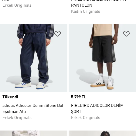
Erkek Originals
PANTOLON
Kadın Originals
Favori Listesine Ekle
Fa
Tükendi
Price
5.799 TL
adidas Adicolor Denim Stone Bol
FIREBIRD ADICOLOR DENİM
Eşofman Altı
ŞORT
Erkek Originals
Erkek Originals