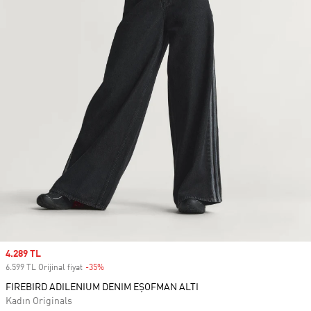
Sale price
4.289 TL
6.599 TL Orijinal fiyat
-35%
Discount
FIREBIRD ADILENIUM DENIM EŞOFMAN ALTI
Kadın Originals