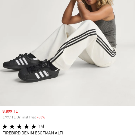
Sale price
3.899 TL
5.999 TL Orijinal fiyat
-35%
Discount
(14)
FIREBIRD DENİM EŞOFMAN ALTI