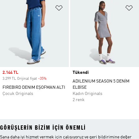
Favori Listesine Ekle
Fa
Sale price
2.144 TL
Tükendi
3.299 TL Orijinal fiyat
-35%
Discount
ADILENIUM SEASON 5 DENİM
FIREBIRD DENIM EŞOFMAN ALTI
ELBİSE
Çocuk Originals
Kadın Originals
2 renk
GÖRÜŞLERIN BIZIM IÇIN ÖNEMLI
Sana daha iyi hizmet vermek için çalışıyoruz ve geri bildirimine değer