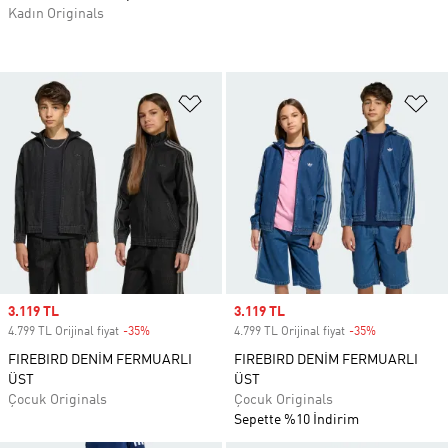
Kadın Originals
Favori Listesine Ekle
Fa
Sale price
3.119 TL
Sale price
3.119 TL
4.799 TL Orijinal fiyat
-35%
Discount
4.799 TL Orijinal fiyat
-35%
Discount
FIREBIRD DENİM FERMUARLI
FIREBIRD DENİM FERMUARLI
ÜST
ÜST
Çocuk Originals
Çocuk Originals
Sepette %10 İndirim