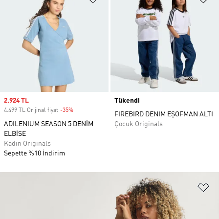
Sale price
2.924 TL
Tükendi
4.499 TL Orijinal fiyat
-35%
Discount
FIREBIRD DENIM EŞOFMAN ALTI
ADILENIUM SEASON 5 DENİM
Çocuk Originals
ELBİSE
Kadın Originals
Sepette %10 İndirim
Fa