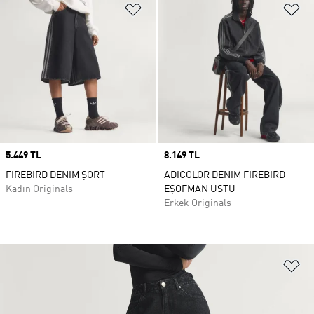
Favori Listesine Ekle
Fa
Price
5.449 TL
Price
8.149 TL
FIREBIRD DENİM ŞORT
ADICOLOR DENIM FIREBIRD
Kadın Originals
EŞOFMAN ÜSTÜ
Erkek Originals
Fa