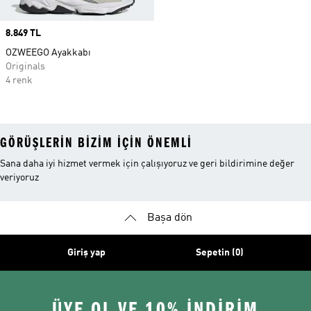
Price
8.849 TL
OZWEEGO Ayakkabı
Originals
4 renk
GÖRÜŞLERIN BIZIM IÇIN ÖNEMLI
Sana daha iyi hizmet vermek için çalışıyoruz ve geri bildirimine değer
veriyoruz
Başa dön
Giriş yap
Sepetin (0)
ÜYE OL VE 10% İNDİRİM