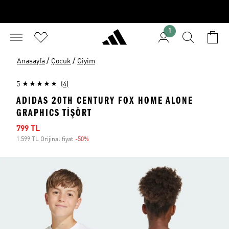
1
/
/
Anasayfa
Çocuk
Giyim
5
(4)
ADIDAS 20TH CENTURY FOX HOME ALONE
GRAPHICS TİŞÖRT
İndirimli fiyat
799 TL
1.599 TL Orijinal fiyat
-50%
İndirim