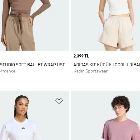
Price
2.399 TL
 STUDIO SOFT BALLET WRAP ÜST
ADIDAS KIT KÜÇÜK LOGOLU RİBA
ormance
Kadın Sportswear
ne Ekle
Favori Listesine Ekle