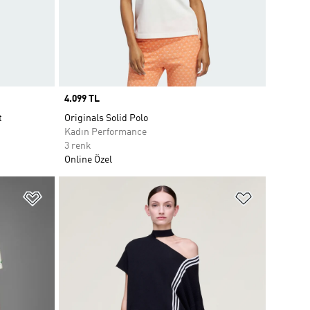
Price
4.099 TL
t
Originals Solid Polo
Kadın Performance
3 renk
Online Özel
Favori Listesine Ekle
Favori List