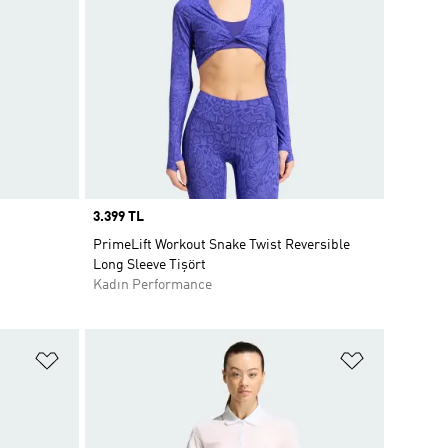
Price
3.399 TL
PrimeLift Workout Snake Twist Reversible
Long Sleeve Tişört
Kadın Performance
Favori Listesine Ekle
Favori List