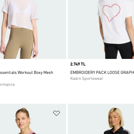
Price
2.749 TL
Essentials Workout Boxy Mesh
EMBROIDERY PACK LOOSE GRAPH
Kadın Sportswear
ormance
ne Ekle
Favori Listesine Ekle