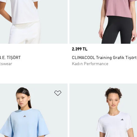
Price
2.399 TL
.E. TİŞÖRT
CLIMACOOL Training Grafik Tişört
tswear
Kadın Performance
ne Ekle
Favori Listesine Ekle