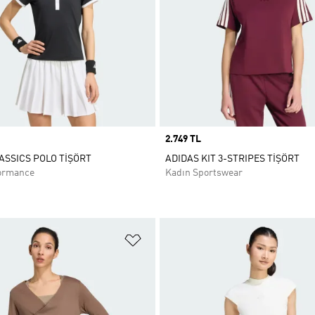
Price
2.749 TL
ASSICS POLO TİŞÖRT
ADIDAS KIT 3-STRIPES TİŞÖRT
ormance
Kadın Sportswear
ne Ekle
Favori Listesine Ekle