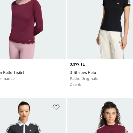
Price
3.399 TL
 Kollu Tişört
3-Stripes Polo
ormance
Kadın Originals
2 renk
ne Ekle
Favori Listesine Ekle