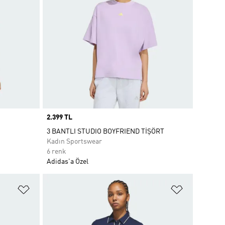
Price
2.399 TL
3 BANTLI STUDIO BOYFRIEND TİŞÖRT
Kadın Sportswear
6 renk
Adidas'a Özel
Favori Listesine Ekle
Favori List