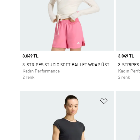
Price
3.049 TL
Price
3.049 TL
3-STRIPES STUDIO SOFT BALLET WRAP ÜST
3-STRIPES
Kadın Performance
Kadın Perf
2 renk
2 renk
Favori Listesi