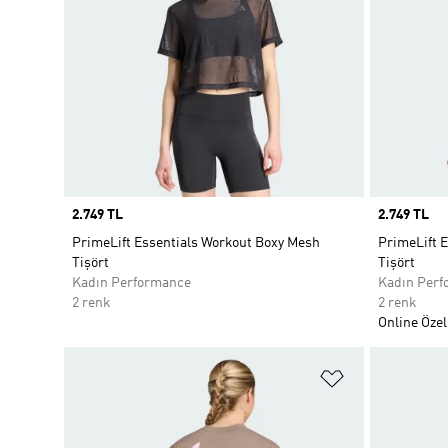
Price
2.749 TL
Price
2.749 TL
PrimeLift Essentials Workout Boxy Mesh
PrimeLift 
Tişört
Tişört
Kadın Performance
Kadın Perf
2 renk
2 renk
Online Özel
Favori Listesi