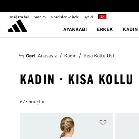
mağaza bul
yardım
siparişler ve iade
üye ol
AYAKKABI
ERKEK
KADIN
Geri
Anasayfa
Kadın
Kısa Kollu Üst
KADIN · KISA KOLLU
67 sonuçlar
Favori Listesi