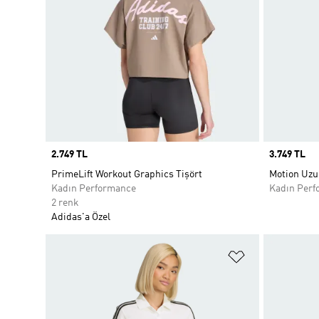
Price
2.749 TL
Price
3.749 TL
PrimeLift Workout Graphics Tişört
Motion Uzun
Kadın Performance
Kadın Perf
2 renk
Adidas'a Özel
Favori Listesi