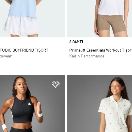
Price
2.049 TL
STUDIO BOYFRIEND TİŞÖRT
Primelift Essentials Workout Tişör
tswear
Kadın Performance
ne Ekle
Favori Listesine Ekle