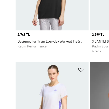
Price
2.749 TL
Price
2.399 TL
Designed for Train Everyday Workout Tişört
3 BANTLI 
Kadın Performance
Kadın Spor
6 renk
Favori Listesi