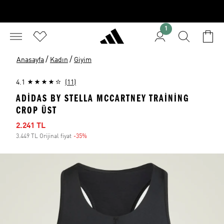
1
/
/
Anasayfa
Kadın
Giyim
4.1
(11)
ADIDAS BY STELLA MCCARTNEY TRAINING
CROP ÜST
İndirimli fiyat
2.241 TL
3.449 TL Orijinal fiyat
-35%
İndirim