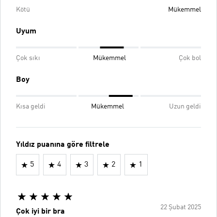
Kötü
Mükemmel
Uyum
Çok sıkı
Mükemmel
Çok bol
Boy
Kısa geldi
Mükemmel
Uzun geldi
Yıldız puanına göre filtrele
5
4
3
2
1
22 Şubat 2025
Çok iyi bir bra