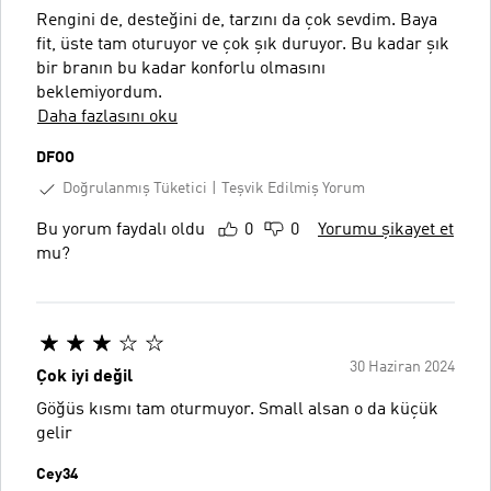
Rengini de, desteğini de, tarzını da çok sevdim. Baya
fit, üste tam oturuyor ve çok şık duruyor. Bu kadar şık
bir branın bu kadar konforlu olmasını
beklemiyordum.
Daha fazlasını oku
DFOO
Doğrulanmış Tüketici
Teşvik Edilmiş Yorum
Bu yorum faydalı oldu
0
0
Yorumu şikayet et
mu?
30 Haziran 2024
Çok iyi değil
Göğüs kısmı tam oturmuyor. Small alsan o da küçük
gelir
Cey34