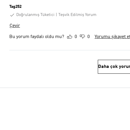
Tag252
Doğrulanmış Tüketici
Teşvik Edilmiş Yorum
Çevir
Bu yorum faydalı oldu mu?
0
0
Yorumu şikayet e
Daha çok yoru