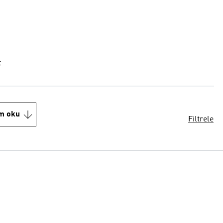
t
m oku
Filtrele