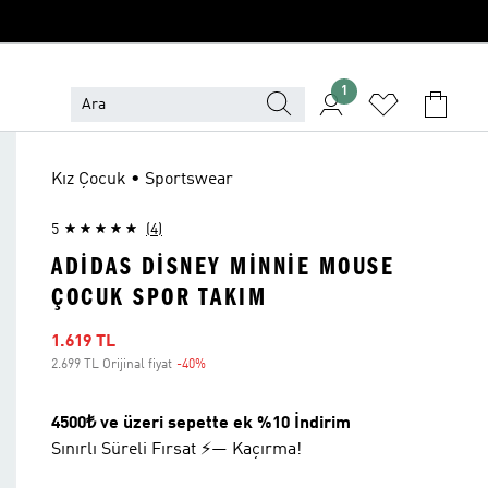
1
Kız Çocuk • Sportswear
5
(4)
ADIDAS DISNEY MINNIE MOUSE
ÇOCUK SPOR TAKIM
İndirimli fiyat
1.619 TL
2.699 TL Orijinal fiyat
-40%
İndirim
4500₺ ve üzeri sepette ek %10 İndirim
Sınırlı Süreli Fırsat ⚡— Kaçırma!