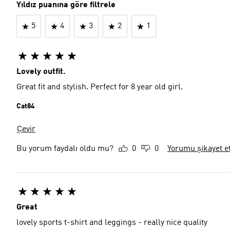
Yıldız puanına göre filtrele
5
4
3
2
1
Lovely outfit.
Great fit and stylish. Perfect for 8 year old girl.
Cat84
Çevir
Bu yorum faydalı oldu mu?
0
0
Yorumu şikayet e
Great
lovely sports t-shirt and leggings - really nice quality