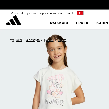
mağaza bul
yardım
siparişler ve iade
üye ol
AYAKKABI
ERKEK
KADIN
/
/
Geri
Anasayfa
Çocuk
Giyim