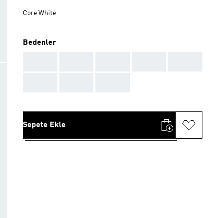
Core White
Bedenler
AAA
AAA
AAA
AAA
AAA
AAA
AAA
AAA
Sepete Ekle