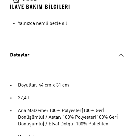
Yıkama
İLAVE BAKIM BILGILERI
Yalnızca nemli bezle sil
Detaylar
Boyutlar: 44 cm x 31 cm
27,4 l
Ana Malzeme: 100% Polyester(100% Geri̇
Dönüşümlü) / Astar: 100% Polyester(100% Geri̇
Dönüşümlü) / Elyaf Dolgu: 100% Poli̇eti̇len