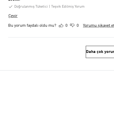
Doğrulanmış Tüketici
Teşvik Edilmiş Yorum
Çevir
Bu yorum faydalı oldu mu?
0
0
Yorumu şikayet e
Daha çok yoru