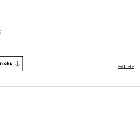
t
m oku
Filtrele