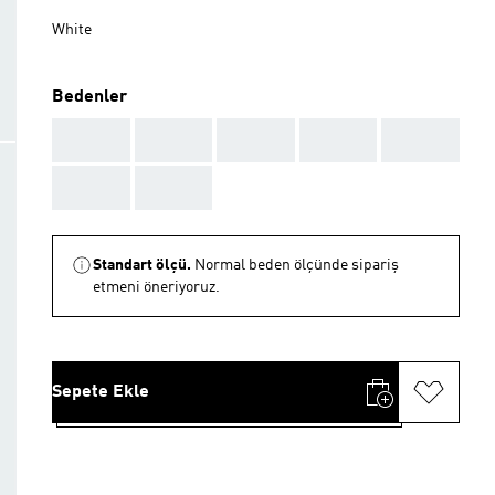
White
Bedenler
AAA
AAA
AAA
AAA
AAA
AAA
AAA
Standart ölçü.
Normal beden ölçünde sipariş
etmeni öneriyoruz.
Sepete Ekle