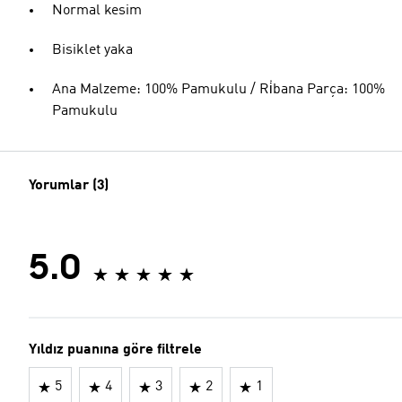
Normal kesim
Bisiklet yaka
Ana Malzeme: 100% Pamukulu / Ri̇bana Parça: 100%
Pamukulu
Yorumlar (3)
5.0
Yıldız puanına göre filtrele
5
4
3
2
1