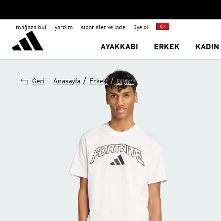
mağaza bul
yardım
siparişler ve iade
üye ol
AYAKKABI
ERKEK
KADIN
/
/
Geri
Anasayfa
Erkek
Giyim