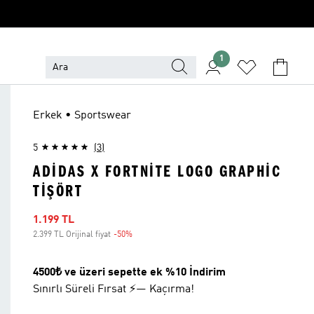
1
Erkek • Sportswear
5
(3)
ADIDAS X FORTNITE LOGO GRAPHIC
TIŞÖRT
İndirimli fiyat
1.199 TL
2.399 TL Orijinal fiyat
-50%
İndirim
4500₺ ve üzeri sepette ek %10 İndirim
Sınırlı Süreli Fırsat ⚡— Kaçırma!