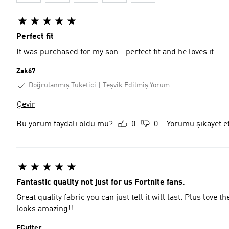
Perfect fit
It was purchased for my son - perfect fit and he loves it
Zak67
Doğrulanmış Tüketici
Teşvik Edilmiş Yorum
Çevir
Bu yorum faydalı oldu mu?
0
0
Yorumu şikayet e
Fantastic quality not just for us Fortnite fans.
Great quality fabric you can just tell it will last. Plus love t
looks amazing!!
ECutter