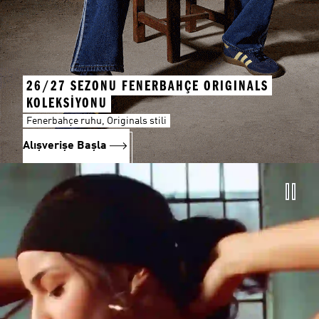
26/27 SEZONU FENERBAHÇE ORIGINALS
KOLEKSİYONU
Fenerbahçe ruhu, Originals stili
Alışverişe Başla