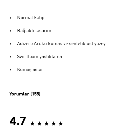
Normal kalıp
Bağcıklı tasarım
Adizero Aruku kumaş ve sentetik üst yüzey
Swirlfoam yastıklama
Kumaş astar
Yorumlar (155)
4.7