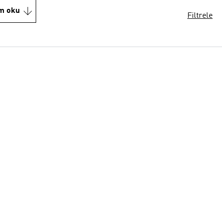
m oku
Filtrele