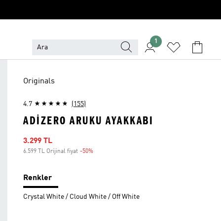
1
Originals
4.7
(155)
ADIZERO ARUKU AYAKKABI
İndirimli fiyat
3.299 TL
6.599 TL Orijinal fiyat
-50%
İndirim
Renkler
Crystal White / Cloud White / Off White