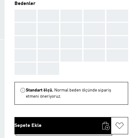
Bedenler
AAA
AAA
AAA
AAA
AAA
AAA
AAA
AAA
AAA
AAA
AAA
AAA
AAA
AAA
AAA
AAA
AAA
AAA
AAA
AAA
AAA
AAA
Standart ölçü.
Normal beden ölçünde sipariş
etmeni öneriyoruz.
Sepete Ekle