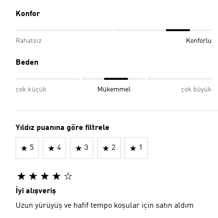
Konfor
Rahatsız
Konforlu
Beden
çok küçük
Mükemmel
çok büyük
Yıldız puanına göre filtrele
5
4
3
2
1
İyi alışveriş
Uzun yürüyüş ve hafif tempo koşular için satın aldım