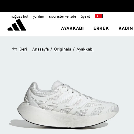
mağaza bul
yardım
siparişler ve iade
üye ol
AYAKKABI
ERKEK
KADIN
/
/
Geri
Anasayfa
Originals
Ayakkabı