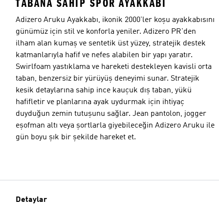
TABANA SAHIP SPOR AYAKKABI
Adizero Aruku Ayakkabı, ikonik 2000'ler koşu ayakkabısını
günümüz için stil ve konforla yeniler. Adizero PR'den
ilham alan kumaş ve sentetik üst yüzey, stratejik destek
katmanlarıyla hafif ve nefes alabilen bir yapı yaratır.
Swirlfoam yastıklama ve hareketi destekleyen kavisli orta
taban, benzersiz bir yürüyüş deneyimi sunar. Stratejik
kesik detaylarına sahip ince kauçuk dış taban, yükü
hafifletir ve planlarına ayak uydurmak için ihtiyaç
duyduğun zemin tutuşunu sağlar. Jean pantolon, jogger
eşofman altı veya şortlarla giyebileceğin Adizero Aruku ile
gün boyu şık bir şekilde hareket et.
Detaylar