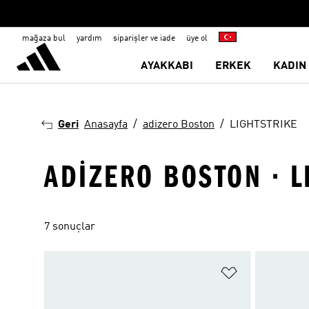
mağaza bul
yardım
siparişler ve iade
üye ol
AYAKKABI
ERKEK
KADIN
Geri
Anasayfa
adizero Boston
LIGHTSTRIKE
ADIZERO BOSTON · L
7 sonuçlar
Favori Listesi