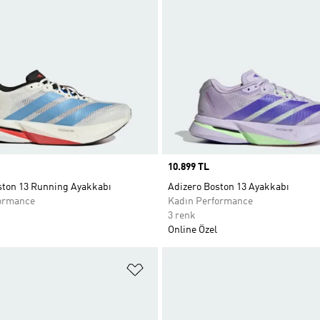
Price
10.899 TL
ston 13 Running Ayakkabı
Adizero Boston 13 Ayakkabı
ormance
Kadın Performance
3 renk
Online Özel
ne Ekle
Favori Listesine Ekle