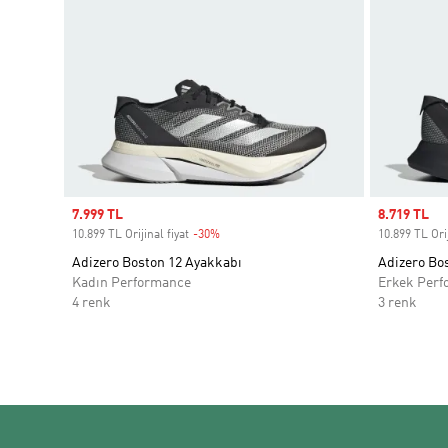
Sale price
7.999 TL
Sale price
8.719 TL
10.899 TL Orijinal fiyat
-30%
Discount
10.899 TL Orij
Adizero Boston 12 Ayakkabı
Adizero Bo
Kadın Performance
Erkek Perf
4 renk
3 renk