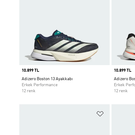
Price
10.899 TL
Price
10.899 TL
Adizero Boston 13 Ayakkabı
Adizero Bo
Erkek Performance
Erkek Perf
12 renk
12 renk
Favori Listesi