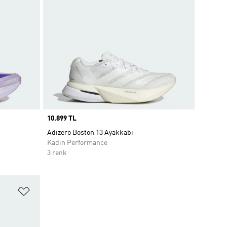
Price
10.899 TL
Adizero Boston 13 Ayakkabı
Kadın Performance
3 renk
Favori Listesine Ekle