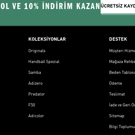
 OL VE 10% İNDİRİM KAZAN
ÜCRETSİZ KAY
KOLEKSİYONLAR
DESTEK
Originals
Müşteri Hizmet
Handball Spezial
Mağaza Rehbe
Samba
Beden Tablos
Adizero
Ödeme
Predator
Teslimat
F50
İade ve Geri 
Adicolor
Sitemap
Bilgi Toplumu