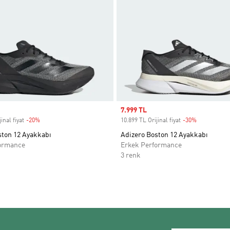
Sale price
7.999 TL
inal fiyat
-20%
Discount
10.899 TL Orijinal fiyat
-30%
Discount
ston 12 Ayakkabı
Adizero Boston 12 Ayakkabı
ormance
Erkek Performance
3 renk