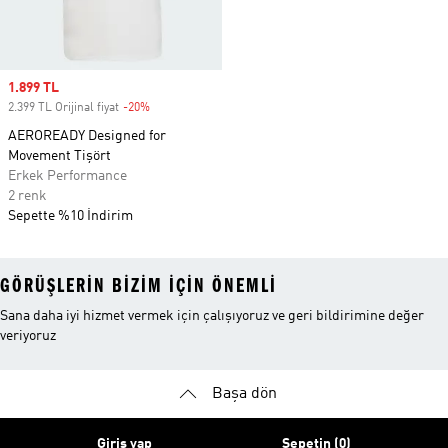
Sale price
1.899 TL
2.399 TL Orijinal fiyat
-20%
Discount
AEROREADY Designed for
Movement Tişört
Erkek Performance
2 renk
Sepette %10 İndirim
GÖRÜŞLERIN BIZIM IÇIN ÖNEMLI
Sana daha iyi hizmet vermek için çalışıyoruz ve geri bildirimine değer
veriyoruz
Başa dön
Giriş yap
Sepetin (0)