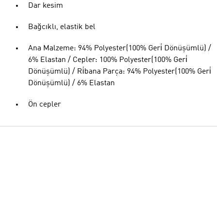
Dar kesim
Bağcıklı, elastik bel
Ana Malzeme: 94% Polyester(100% Geri̇ Dönüşümlü) /
6% Elastan / Cepler: 100% Polyester(100% Geri̇
Dönüşümlü) / Ri̇bana Parça: 94% Polyester(100% Geri̇
Dönüşümlü) / 6% Elastan
Ön cepler