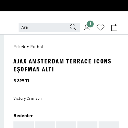
1
Erkek • Futbol
AJAX AMSTERDAM TERRACE ICONS
EŞOFMAN ALTI
Fiyat
5.399 TL
Victory Crimson
Bedenler
AAA
AAA
AAA
AAA
AAA