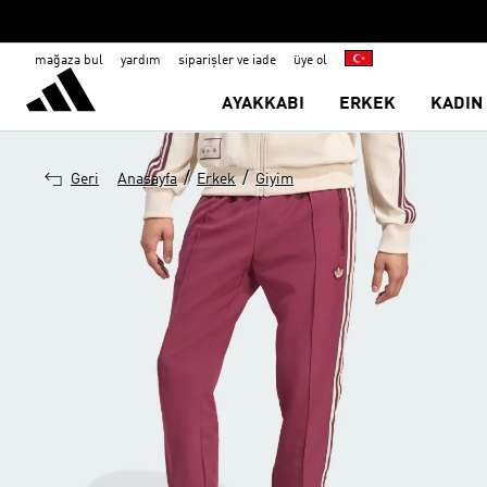
mağaza bul
yardım
siparişler ve iade
üye ol
AYAKKABI
ERKEK
KADIN
/
/
Geri
Anasayfa
Erkek
Giyim