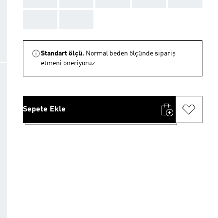
AAA
AAA
Standart ölçü.
Normal beden ölçünde sipariş
etmeni öneriyoruz.
Sepete Ekle