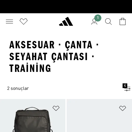
1
AKSESUAR · ÇANTA ·
SEYAHAT ÇANTASI ·
TRAINING
4
2 sonuçlar
Favori Listesine Ekle
Fa