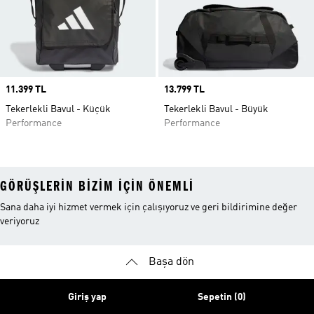
Price
11.399 TL
Price
13.799 TL
Tekerlekli Bavul - Küçük
Tekerlekli Bavul - Büyük
Performance
Performance
GÖRÜŞLERIN BIZIM IÇIN ÖNEMLI
Sana daha iyi hizmet vermek için çalışıyoruz ve geri bildirimine değer
veriyoruz
Başa dön
Giriş yap
Sepetin (0)