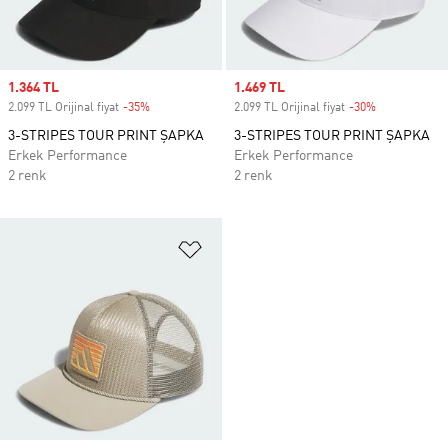
Sale price
1.364 TL
Sale price
1.469 TL
2.099 TL Orijinal fiyat
-35%
Discount
2.099 TL Orijinal fiyat
-30%
Discount
3-STRIPES TOUR PRINT ŞAPKA
3-STRIPES TOUR PRINT ŞAPKA
Erkek Performance
Erkek Performance
2 renk
2 renk
Favori Listesine Ekle