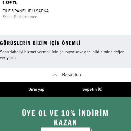
Price
1.899 TL
FİLE 5 PANEL İPLİ ŞAPKA
Erkek Performance
GÖRÜŞLERIN BIZIM IÇIN ÖNEMLI
Sana daha iyi hizmet vermek için çalışıyoruz ve geri bildirimine değer
veriyoruz
Başa dön
Giriş yap
Sepetin (0)
ÜYE OL VE 10% İNDİRİM
KAZAN