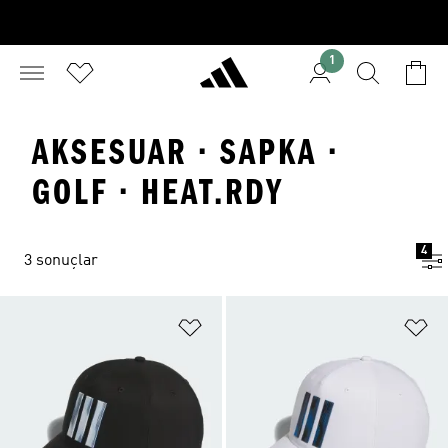
1
AKSESUAR · SAPKA ·
GOLF · HEAT.RDY
4
3 sonuçlar
Favori Listesine Ekle
Fa