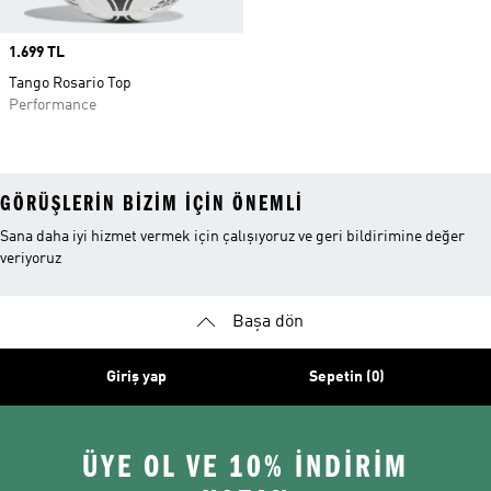
Price
1.699 TL
Tango Rosario Top
Performance
GÖRÜŞLERIN BIZIM IÇIN ÖNEMLI
Sana daha iyi hizmet vermek için çalışıyoruz ve geri bildirimine değer
veriyoruz
Başa dön
Giriş yap
Sepetin (0)
ÜYE OL VE 10% İNDİRİM