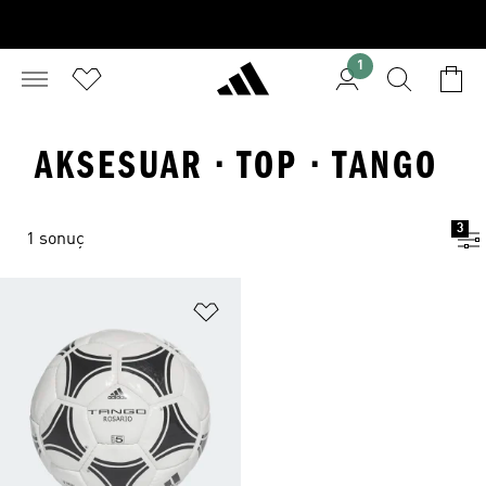
1
AKSESUAR · TOP · TANGO
3
1 sonuç
Favori Listesine Ekle