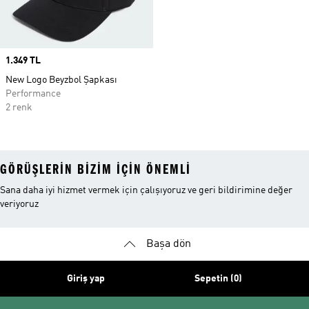
Price
1.349 TL
New Logo Beyzbol Şapkası
Performance
2 renk
GÖRÜŞLERIN BIZIM IÇIN ÖNEMLI
Sana daha iyi hizmet vermek için çalışıyoruz ve geri bildirimine değer
veriyoruz
Başa dön
Giriş yap
Sepetin (0)