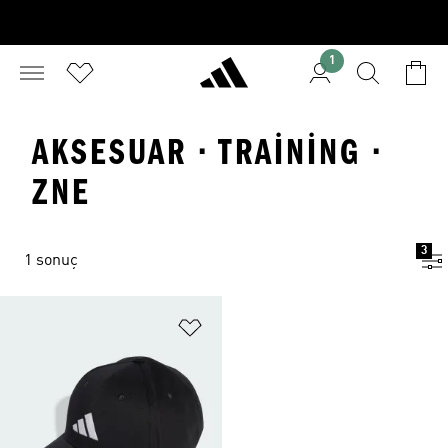
1
AKSESUAR · TRAINING ·
ZNE
3
1 sonuç
Favori Listesine Ekle