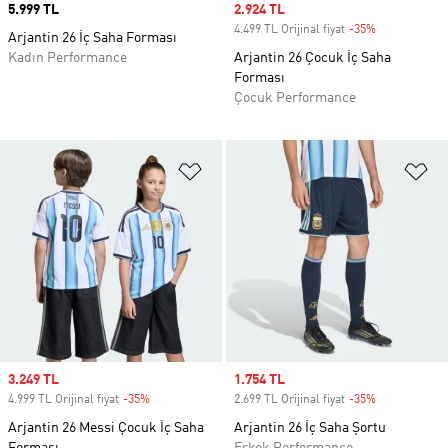
Price
5.999 TL
Sale price
2.924 TL
4.499 TL Orijinal fiyat
-35%
Discount
Arjantin 26 İç Saha Forması
Kadın Performance
Arjantin 26 Çocuk İç Saha
Forması
Çocuk Performance
Favori Listesine Ekle
Fa
Sale price
3.249 TL
Sale price
1.754 TL
4.999 TL Orijinal fiyat
-35%
Discount
2.699 TL Orijinal fiyat
-35%
Discount
Arjantin 26 Messi Çocuk İç Saha
Arjantin 26 İç Saha Şortu