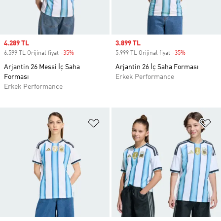
Sale price
4.289 TL
Sale price
3.899 TL
6.599 TL Orijinal fiyat
-35%
Discount
5.999 TL Orijinal fiyat
-35%
Discount
Arjantin 26 Messi İç Saha
Arjantin 26 İç Saha Forması
Forması
Erkek Performance
Erkek Performance
Favori Listesine Ekle
Fa