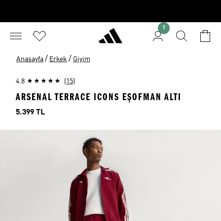
1
/
/
Anasayfa
Erkek
Giyim
4.8
(15)
ARSENAL TERRACE ICONS EŞOFMAN ALTI
Fiyat
5.399 TL