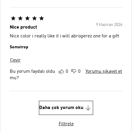
9 Haziran 2026
Nice product
Nice color i really like it i will abrogerez one for a gift
Somotrop
Çevir
Bu yorum faydalı oldu
0
0
Yorumu şikayet et
mu?
Daha çok yorum oku
Filtrele