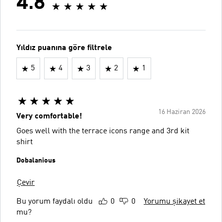
4.8
Yıldız puanına göre filtrele
5
4
3
2
1
16 Haziran 2026
Very comfortable!
Goes well with the terrace icons range and 3rd kit
shirt
Dobalanious
Çevir
Bu yorum faydalı oldu
0
0
Yorumu şikayet et
mu?