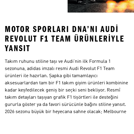
MOTOR SPORLARI DNA’NI AUDI
REVOLUT F1 TEAM ÜRÜNLERIYLE
YANSIT
Takım ruhunu stiline taşı ve Audi’nin ilk Formula 1
sezonuna, adidas imzalı resmi Audi Revolut F1 Team
ürünleri ile hazırlan. Şapka gibi tamamlayıcı
aksesuarlardan tam bir F1 takım giyim ürünleri kombinine
kadar keşfedilecek geniş bir seçki seni bekliyor. Resmî
takım detayları taşıyan grafik F1 tişörtleri ile desteğini
gururla göster ya da favori sürücünle bağını stiline yansıt.
2026 sezonu büyük bir heyecana sahne olacak; Melbourne
Grand Prix’de ilk ışıklar sönmeden önce yarış takımı
ürünleri koleksiyonunu tamamla. Pist üzerindeki
performans henüz yazılıyor olabilir, ancak bu motor