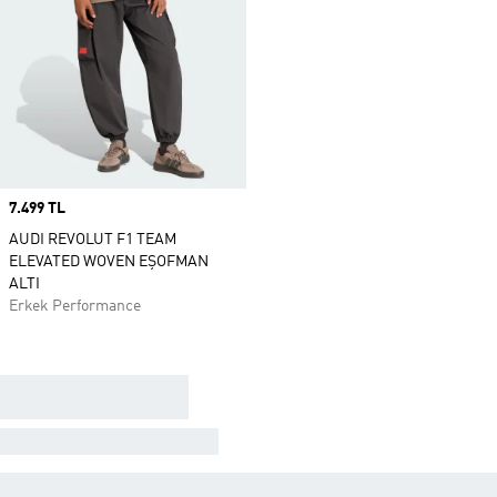
Price
7.499 TL
AUDI REVOLUT F1 TEAM
ELEVATED WOVEN EŞOFMAN
ALTI
Erkek Performance