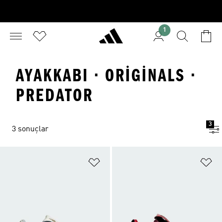
1
AYAKKABI · ORIGINALS ·
PREDATOR
3
3 sonuçlar
Favori Listesine Ekle
Fa