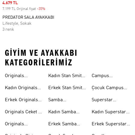
Sale price
4.679 TL
7.199 TL Orijinal fiyat
-35%
Discount
PREDATOR SALA AYAKKABI
Lifestyle, Sokak
3 renk
GIYIM VE AYAKKABI
KATEGORILERIMIZ
Originals
Kadın Stan Smith
Campus
Ayakkabi
Ayakkabıları
Ayakkabıları
Kadın Originals
Erkek Stan Smith
Çocuk Campus
Ayakkabı
Ayakkabıları
Ayakkabıları
Erkek Originals
Samba
Superstar
Ayakkabı
Ayakkabıları
Ayakkabıları
Originals Ceket &
Kadın Samba
Kadın Superstar
Mont
Ayakkabıları
Ayakkabıları
Originals
Erkek Samba
Erkek Superstar
Eşofman Takımı
Ayakkabıları
Ayakkabıları