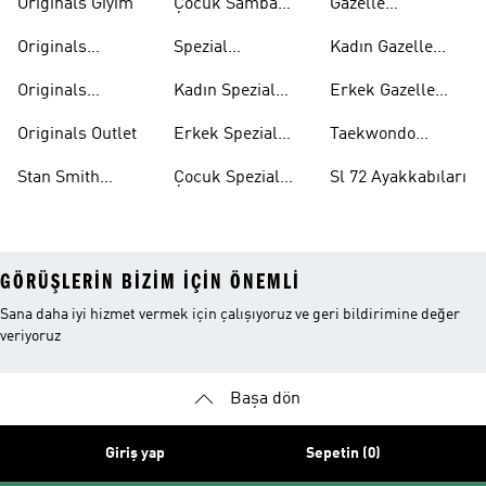
Originals Giyim
Çocuk Samba
Gazelle
Ayakkabıları
Ayakkabıları
Originals
Spezial
Kadın Gazelle
Tişörtleri
Ayakkabıları
Ayakkabıları
Originals
Kadın Spezial
Erkek Gazelle
Eşofman Altları
Ayakkabıları
Ayakkabıları
Originals Outlet
Erkek Spezial
Taekwondo
Ayakkabıları
Ayakkabıları
Stan Smith
Çocuk Spezial
Sl 72 Ayakkabıları
Ayakkabıları
Ayakkabıları
GÖRÜŞLERIN BIZIM IÇIN ÖNEMLI
Sana daha iyi hizmet vermek için çalışıyoruz ve geri bildirimine değer
veriyoruz
Başa dön
Giriş yap
Sepetin (0)