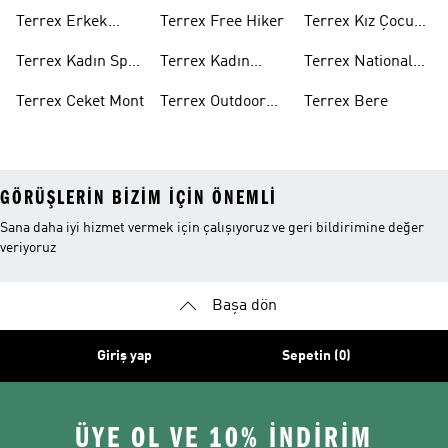
Ayakkabı
Altı
Sweatshirt
Terrex Erkek
Terrex Free Hiker
Terrex Kız Çocuk
Spor Ayakkabı
Ayakkabı
Terrex Kadın Spor
Terrex Kadın
Terrex National
Ayakkabı
Mont
Geographic Mont
Terrex Ceket Mont
Terrex Outdoor
Terrex Bere
Ayakkabı
GÖRÜŞLERIN BIZIM IÇIN ÖNEMLI
Sana daha iyi hizmet vermek için çalışıyoruz ve geri bildirimine değer
veriyoruz
Başa dön
Giriş yap
Sepetin (0)
ÜYE OL VE 10% İNDİRİM