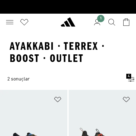
1
AYAKKABI · TERREX ·
BOOST · OUTLET
4
2 sonuçlar
Favori Listesine Ekle
Fa