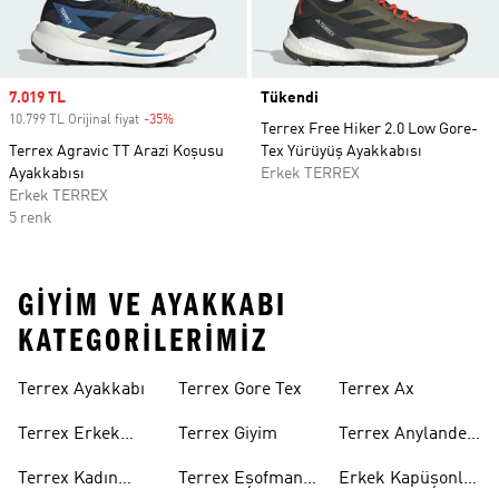
Sale price
7.019 TL
Tükendi
10.799 TL Orijinal fiyat
-35%
Discount
Terrex Free Hiker 2.0 Low Gore-
Terrex Agravic TT Arazi Koşusu
Tex Yürüyüş Ayakkabısı
Ayakkabısı
Erkek TERREX
Erkek TERREX
5 renk
GIYIM VE AYAKKABI
KATEGORILERIMIZ
Terrex Ayakkabı
Terrex Gore Tex
Terrex Ax
Terrex Erkek
Terrex Giyim
Terrex Anylander
Ayakkabı
Outdoor Ayakkabı
Terrex Kadın
Terrex Eşofman
Erkek Kapüşonlu